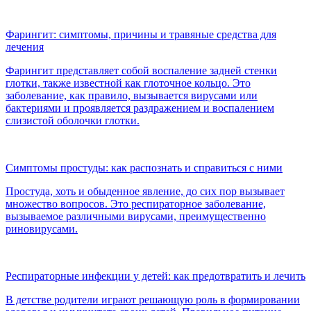
Фарингит: симптомы, причины и травяные средства для
лечения
Фарингит представляет собой воспаление задней стенки
глотки, также известной как глоточное кольцо. Это
заболевание, как правило, вызывается вирусами или
бактериями и проявляется раздражением и воспалением
слизистой оболочки глотки.
Симптомы простуды: как распознать и справиться с ними
Простуда, хоть и обыденное явление, до сих пор вызывает
множество вопросов. Это респираторное заболевание,
вызываемое различными вирусами, преимущественно
риновирусами.
Респираторные инфекции у детей: как предотвратить и лечить
В детстве родители играют решающую роль в формировании