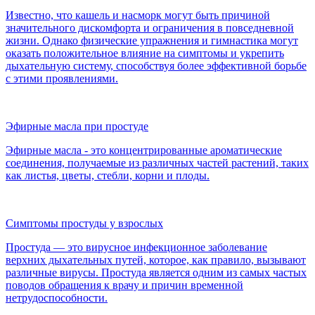
Известно, что кашель и насморк могут быть причиной
значительного дискомфорта и ограничения в повседневной
жизни. Однако физические упражнения и гимнастика могут
оказать положительное влияние на симптомы и укрепить
дыхательную систему, способствуя более эффективной борьбе
с этими проявлениями.
Эфирные масла при простуде
Эфирные масла - это концентрированные ароматические
соединения, получаемые из различных частей растений, таких
как листья, цветы, стебли, корни и плоды.
Симптомы простуды у взрослых
Простуда — это вирусное инфекционное заболевание
верхних дыхательных путей, которое, как правило, вызывают
различные вирусы. Простуда является одним из самых частых
поводов обращения к врачу и причин временной
нетрудоспособности.