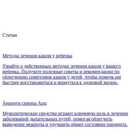
Затяжной кашель
Сильный кашель
Кашель при простуде
Кашель при ОРВИ
Для отхождения мокроты
При вязкой
мокроте
Статьи
Методы лечения кашля у ребенка
Узнайте о действенных методах лечения кашля у вашего
ребенка. Получите полезные советы и рекомендации по
облегчению симптомов кашля у детей, чтобы помочь им
быстрее восстановиться и вернуться к здоровой жизни.
Аналоги сиропа Ацц
Муколитические средства играют ключевую роль в лечении
заболеваний дыхательных путей, помогая облегчить
выведение мокроты и улучшить общее состояние пациента.