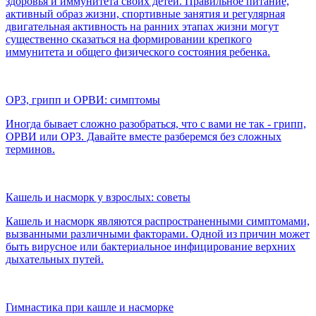
здоровья и иммунитета своих детей. Правильное питание,
активный образ жизни, спортивные занятия и регулярная
двигательная активность на ранних этапах жизни могут
существенно сказаться на формировании крепкого
иммунитета и общего физического состояния ребенка.
ОРЗ, грипп и ОРВИ: симптомы
Иногда бывает сложно разобраться, что с вами не так - грипп,
ОРВИ или ОРЗ. Давайте вместе разберемся без сложных
терминов.
Кашель и насморк у взрослых: советы
Кашель и насморк являются распространенными симптомами,
вызванными различными факторами. Одной из причин может
быть вирусное или бактериальное инфицирование верхних
дыхательных путей.
Гимнастика при кашле и насморке