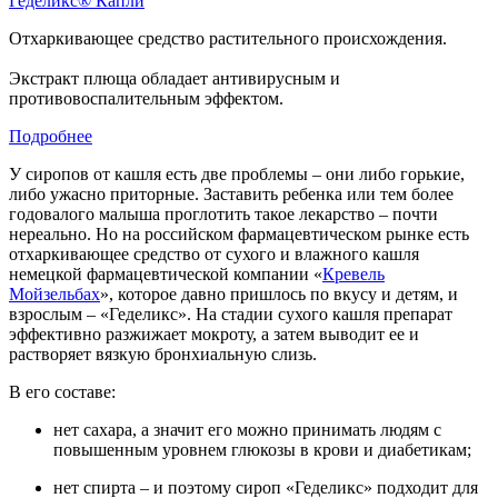
Геделикс
®
Капли
Отхаркивающее средство растительного происхождения.
Экстракт плюща обладает антивирусным и
противовоспалительным эффектом.
Подробнее
У сиропов от кашля есть две проблемы – они либо горькие,
либо ужасно приторные. Заставить ребенка или тем более
годовалого малыша проглотить такое лекарство – почти
нереально. Но на российском фармацевтическом рынке есть
отхаркивающее средство от сухого и влажного кашля
немецкой фармацевтической компании «
Кревель
Мойзельбах
», которое давно пришлось по вкусу и детям, и
взрослым – «Геделикс». На стадии сухого кашля препарат
эффективно разжижает мокроту, а затем выводит ее и
растворяет вязкую бронхиальную слизь.
В его составе:
нет сахара, а значит его можно принимать людям с
повышенным уровнем глюкозы в крови и диабетикам;
нет спирта – и поэтому сироп «Геделикс» подходит для