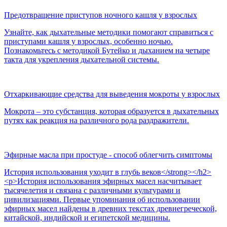
Предотвращение приступов ночного кашля у взрослых
Узнайте, как дыхательные методики помогают справиться с
приступами кашля у взрослых, особенно ночью.
Познакомьтесь с методикой Бутейко и дыханием на четыре
такта для укрепления дыхательной системы.
Отхаркивающие средства для выведения мокроты у взрослых
Мокрота – это субстанция, которая образуется в дыхательных
путях как реакция на различного рода раздражители.
Эфирные масла при простуде - способ облегчить симптомы
История использования уходит в глубь веков</strong></h2>
<p>История использования эфирных масел насчитывает
тысячелетия и связана с различными культурами и
цивилизациями. Первые упоминания об использовании
эфирных масел найдены в древних текстах древнегреческой,
китайской, индийской и египетской медицины.