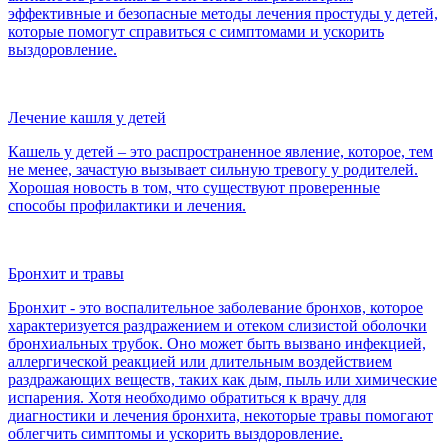
эффективные и безопасные методы лечения простуды у детей,
которые помогут справиться с симптомами и ускорить
выздоровление.
Лечение кашля у детей
Кашель у детей – это распространенное явление, которое, тем
не менее, зачастую вызывает сильную тревогу у родителей.
Хорошая новость в том, что существуют проверенные
способы профилактики и лечения.
Бронхит и травы
Бронхит - это воспалительное заболевание бронхов, которое
характеризуется раздражением и отеком слизистой оболочки
бронхиальных трубок. Оно может быть вызвано инфекцией,
аллергической реакцией или длительным воздействием
раздражающих веществ, таких как дым, пыль или химические
испарения. Хотя необходимо обратиться к врачу для
диагностики и лечения бронхита, некоторые травы помогают
облегчить симптомы и ускорить выздоровление.