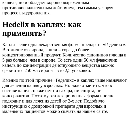
кашель, но и обладает хорошо выраженным
противовоспалительным действием, тем самым ускоряя
процесс выздоровления.
Hedelix в каплях: как
применять?
Капли – еще одна лекарственная форма препарата «Геделикс».
В отличие от сиропа, капли – гораздо более
концентрированный продукт. Количество сапонинов плюща в
5 раз больше, чем в сиропе. То есть один 50 мл флакончик
капель по концентрации действующего вещества можно
сравнить с 250 мл сиропа – это 2,5 упаковки.
Именно по этой причине «Геделикс» в каплях чаще назначают
для лечения кашля у взрослых. Но надо отметить, что в
составе капель также нет ни сахара, ни спирта, ни
консервантов. Поэтому эта лекарственная форма вполне
подходит и для лечения детей от 2-х лет. Подобную
инструкцию с дозировкой препарата для взрослых и
маленьких пациентов можно скачать на нашем сайте.
Вирусный бронхит
Остаточный кашель
Лающий кашель