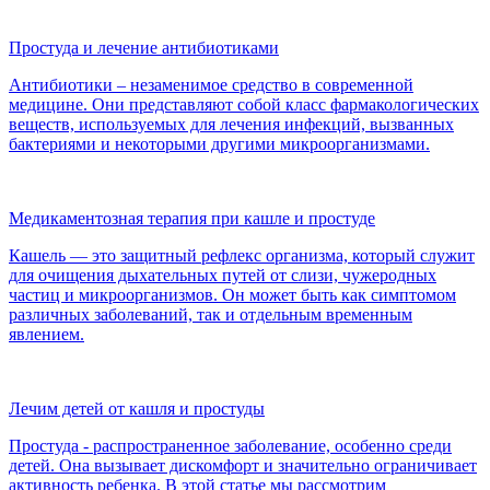
Простуда и лечение антибиотиками
Антибиотики – незаменимое средство в современной
медицине. Они представляют собой класс фармакологических
веществ, используемых для лечения инфекций, вызванных
бактериями и некоторыми другими микроорганизмами.
Медикаментозная терапия при кашле и простуде
Кашель — это защитный рефлекс организма, который служит
для очищения дыхательных путей от слизи, чужеродных
частиц и микроорганизмов. Он может быть как симптомом
различных заболеваний, так и отдельным временным
явлением.
Лечим детей от кашля и простуды
Простуда - распространенное заболевание, особенно среди
детей. Она вызывает дискомфорт и значительно ограничивает
активность ребенка. В этой статье мы рассмотрим