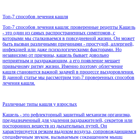
Топ-7 способов лечения кашля
Топ-7 способов лечения кашля: проверенные рецепты Кашель
- это один из самых распространенных симптомов, с
которыми мы сталкиваемся в повседневной жизни. Он может
быть вызван различными причинами - простудой, аллергией,
инфекцией или даже психологическими факторами. Но
независимо от причины, кашель бывает довольно
неприятным и раздражающим, а его появление мешает
привычному ритму жизни. Именно поэтому облегчение
кашля становится важной задачей в процессе выздоровления.
В данной статье мы рассмотрим топ-7 проверенных способов
лечения кашля.
Различные типы кашля у взрослых
Кашель - это рефлекторный защитный механизм организма,
предназначенный для удаления раздражителей, секретов или
посторонних веществ из дыхательных путей. Он
характеризуется резким выдохом воздуха, сопровождающимся
специфичным звуком, вызываемым сокращением мышц