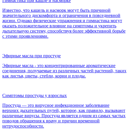
Гимнастика при кашле и насморке
Известно, что кашель и насморк могут быть причиной
значительного дискомфорта и ограничения в повседневной
жизни. Однако физические упражнения и гимнастика могут
оказать положительное влияние на симптомы и укрепить
дыхательную систему, способствуя более эффективной борьбе
с этими проявлениями.
Эфирные масла при простуде
Эфирные масла - это концентрированные ароматические
соединения, получаемые из различных частей растений, таких
как листья, цветы, стебли, корни и плоды.
Симптомы простуды у взрослых
Простуда — это вирусное инфекционное заболевание
верхних дыхательных путей, которое, как правило, вызывают
различные вирусы. Простуда является одним из самых частых
поводов обращения к врачу и причин временной
нетрудоспособности.