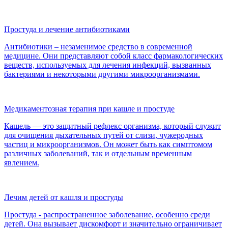
Простуда и лечение антибиотиками
Антибиотики – незаменимое средство в современной
медицине. Они представляют собой класс фармакологических
веществ, используемых для лечения инфекций, вызванных
бактериями и некоторыми другими микроорганизмами.
Медикаментозная терапия при кашле и простуде
Кашель — это защитный рефлекс организма, который служит
для очищения дыхательных путей от слизи, чужеродных
частиц и микроорганизмов. Он может быть как симптомом
различных заболеваний, так и отдельным временным
явлением.
Лечим детей от кашля и простуды
Простуда - распространенное заболевание, особенно среди
детей. Она вызывает дискомфорт и значительно ограничивает