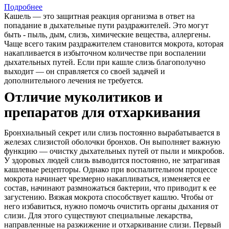
Подробнее
Кашель — это защитная реакция организма в ответ на
попадание в дыхательные пути раздражителей. Это могут
быть - пыль, дым, слизь, химические вещества, аллергены.
Чаще всего таким раздражителем становится мокрота, которая
накапливается в избыточном количестве при воспалении
дыхательных путей. Если при кашле слизь благополучно
выходит — он справляется со своей задачей и
дополнительного лечения не требуется.
Отличие муколитиков и
препаратов для отхаркивания
Бронхиальный секрет или слизь постоянно вырабатывается в
железах слизистой оболочки бронхов. Он выполняет важную
функцию — очистку дыхательных путей от пыли и микробов.
У здоровых людей слизь выводится постоянно, не затрагивая
кашлевые рецепторы. Однако при воспалительном процессе
мокрота начинает чрезмерно накапливаться, изменяется ее
состав, начинают размножаться бактерии, что приводит к ее
загустению. Вязкая мокрота способствует кашлю. Чтобы от
него избавиться, нужно помочь очистить органы дыхания от
слизи. Для этого существуют специальные лекарства,
направленные на разжижение и отхаркивание слизи. Первый