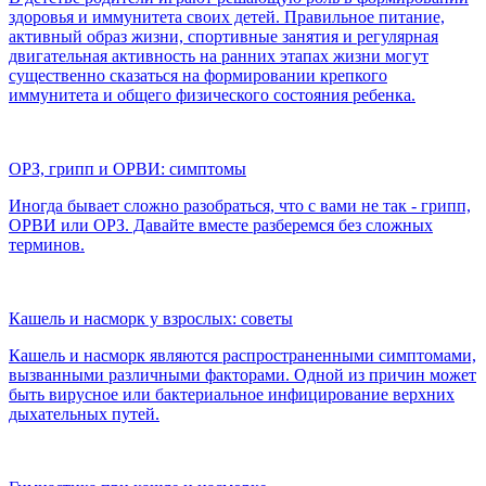
здоровья и иммунитета своих детей. Правильное питание,
активный образ жизни, спортивные занятия и регулярная
двигательная активность на ранних этапах жизни могут
существенно сказаться на формировании крепкого
иммунитета и общего физического состояния ребенка.
ОРЗ, грипп и ОРВИ: симптомы
Иногда бывает сложно разобраться, что с вами не так - грипп,
ОРВИ или ОРЗ. Давайте вместе разберемся без сложных
терминов.
Кашель и насморк у взрослых: советы
Кашель и насморк являются распространенными симптомами,
вызванными различными факторами. Одной из причин может
быть вирусное или бактериальное инфицирование верхних
дыхательных путей.