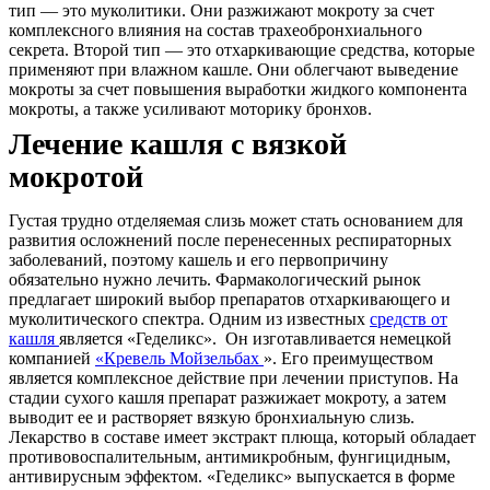
тип — это муколитики. Они разжижают мокроту за счет
комплексного влияния на состав трахеобронхиального
секрета. Второй тип — это отхаркивающие средства, которые
применяют при влажном кашле. Они облегчают выведение
мокроты за счет повышения выработки жидкого компонента
мокроты, а также усиливают моторику бронхов.
Лечение кашля с вязкой
мокротой
Густая трудно отделяемая слизь может стать основанием для
развития осложнений после перенесенных респираторных
заболеваний, поэтому кашель и его первопричину
обязательно нужно лечить. Фармакологический рынок
предлагает широкий выбор препаратов отхаркивающего и
муколитического спектра. Одним из известных
средств от
кашля
является «Геделикс». Он изготавливается немецкой
компанией
«Кревель Мойзельбах
». Его преимуществом
является комплексное действие при лечении приступов. На
стадии сухого кашля препарат разжижает мокроту, а затем
выводит ее и растворяет вязкую бронхиальную слизь.
Лекарство в составе имеет экстракт плюща, который обладает
противовоспалительным, антимикробным, фунгицидным,
антивирусным эффектом. «Геделикс» выпускается в форме