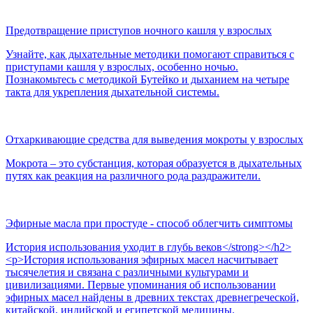
Предотвращение приступов ночного кашля у взрослых
Узнайте, как дыхательные методики помогают справиться с
приступами кашля у взрослых, особенно ночью.
Познакомьтесь с методикой Бутейко и дыханием на четыре
такта для укрепления дыхательной системы.
Отхаркивающие средства для выведения мокроты у взрослых
Мокрота – это субстанция, которая образуется в дыхательных
путях как реакция на различного рода раздражители.
Эфирные масла при простуде - способ облегчить симптомы
История использования уходит в глубь веков</strong></h2>
<p>История использования эфирных масел насчитывает
тысячелетия и связана с различными культурами и
цивилизациями. Первые упоминания об использовании
эфирных масел найдены в древних текстах древнегреческой,
китайской, индийской и египетской медицины.