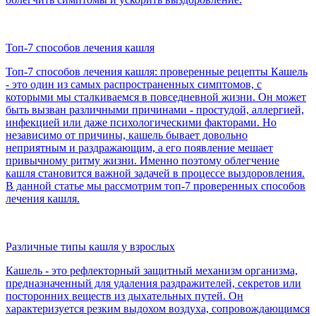
Топ-7 способов лечения кашля
Топ-7 способов лечения кашля: проверенные рецепты Кашель
- это один из самых распространенных симптомов, с
которыми мы сталкиваемся в повседневной жизни. Он может
быть вызван различными причинами - простудой, аллергией,
инфекцией или даже психологическими факторами. Но
независимо от причины, кашель бывает довольно
неприятным и раздражающим, а его появление мешает
привычному ритму жизни. Именно поэтому облегчение
кашля становится важной задачей в процессе выздоровления.
В данной статье мы рассмотрим топ-7 проверенных способов
лечения кашля.
Различные типы кашля у взрослых
Кашель - это рефлекторный защитный механизм организма,
предназначенный для удаления раздражителей, секретов или
посторонних веществ из дыхательных путей. Он
характеризуется резким выдохом воздуха, сопровождающимся