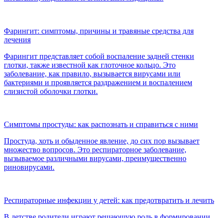
Фарингит: симптомы, причины и травяные средства для
лечения
Фарингит представляет собой воспаление задней стенки
глотки, также известной как глоточное кольцо. Это
заболевание, как правило, вызывается вирусами или
бактериями и проявляется раздражением и воспалением
слизистой оболочки глотки.
Симптомы простуды: как распознать и справиться с ними
Простуда, хоть и обыденное явление, до сих пор вызывает
множество вопросов. Это респираторное заболевание,
вызываемое различными вирусами, преимущественно
риновирусами.
Респираторные инфекции у детей: как предотвратить и лечить
В детстве родители играют решающую роль в формировании