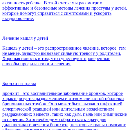
активность ребенка. В этой статье мы рассмотрим
эффективные и безопасные методы лечения простуды у детей,
которые помогут справиться с симптомами и ускорить
выздоровление.
Лечение кашля у детей
Кашель у детей – это распространенное явление, которое, тем
не менее, зачастую вызывает сильную тревогу у родителей.
Хорошая новость в том, что существуют проверенные
способы профилактики и лечения.
Бронхит и травы
Бронхит - это воспалительное заболевание бронхов, которое
характеризуется раздражением и отеком слизистой оболочки
бронхиальных трубок. Оно может быть вызвано инфекцией,
аллергической реакцией или длительным воздействием
раздражающих веществ, таких как дым, пыль или химические
испарения. Хотя необходимо обратиться к врачу для
диагностики и лечения бронхита, некоторые травы помогают
облегчить симптомы и ускорить выздоровление.