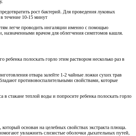
у.
редотвратить рост бактерий. Для проведения луковых
 в течение 10-15 минут
 Детям легче проводить ингаляции именно с помощью
и, назначенными врачом для облегчения симптомов кашля.
о ребенка полоскать горло этим раствором несколько раз в
иготовления отвара залейте 1-2 чайные ложки сухих трав
 обладают противовоспалительными свойствами, которые
 в стакане теплой воды и попросите ребенка полоскать горло
, который основан на целебных свойствах экстракта плюща.
ы помогают увлажнить слизистые оболочки дыхательных путей,