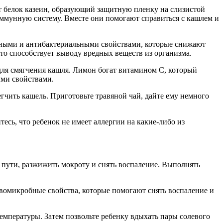
т белок казеин, образующий защитную пленку на слизистой
иммунную систему. Вместе они помогают справиться с кашлем и
ьными и антибактериальными свойствами, которые снижают
то способствует выводу вредных веществ из организма.
ля смягчения кашля. Лимон богат витамином C, который
ыми свойствами.
гчить кашель. Приготовьте травяной чай, дайте ему немного
сь, что ребенок не имеет аллергии на какие-либо из
пути, разжижить мокроту и снять воспаление. Выполнять
вомикробные свойства, которые помогают снять воспаление и
емпературы. Затем позвольте ребенку вдыхать пары солевого