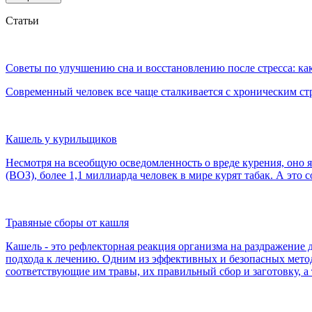
Статьи
Советы по улучшению сна и восстановлению после стресса: как
Современный человек все чаще сталкивается с хроническим ст
Кашель у курильщиков
Несмотря на всеобщую осведомленность о вреде курения, оно
(ВОЗ), более 1,1 миллиарда человек в мире курят табак. А это с
Травяные сборы от кашля
Кашель - это рефлекторная реакция организма на раздражение
подхода к лечению. Одним из эффективных и безопасных метод
соответствующие им травы, их правильный сбор и заготовку, 