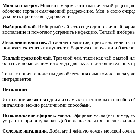
Молоко с медом.
Молоко с медом - это классический рецепт, 
оболочке горла и смягчающий раздражение. Мед, в свою очере
ускорить процесс выздоровления.
Имбирный чай.
Имбирный чай - это еще один отличный вариа
воспаление и помогают устранить инфекцию. Теплый имбирный 
Лимонный напиток.
Лимонный напиток, приготовленный с теп
помогает укрепить иммунитет и бороться с вирусами и бактер
Теплый травяной чай.
Травяной чай, такой как чай с мятой и
остыть и добавьте немного меда для вкуса и дополнительных 
Теплые напитки полезны для облегчения симптомов кашля у дет
ингредиентов.
Ингаляции
Ингаляции являются одним из самых эффективных способов об
ингаляции можно различными способами.
Использование эфирных масел.
Эфирные масла (например, эв
устранить причину кашля. Добавьте нескольких капель эфирног
Солевые ингаляции.
Добавьте 1 чайную ложку морской соли в