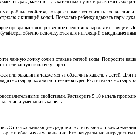
 смягчить раздражение в дыхательных путях и разжижить мокрот
имикробные свойства, которые помогают снизить воспаление и п
астрюлю с кипящей водой. Позвольте ребенку вдыхать пары лука
торое превращает лекарственное средство в пар для ингаляции.
Небулайзеры обычно используются для ингаляций с медикаментам
ите чайную ложку соли в стакане теплой воды. Попросите вашег
нить слизистую оболочку горла.
я или эвкалипта также могут облегчить кашель у детей. Для пр
 Охладите отвар до комнатной температуры. Растительные отвары
воспалительными свойствами. Растворите 5-10 капель прополиса
спаление и уменьшить кашель.
ликс. Это отхаркивающие средство растительного происхождения
 в горле и облегчая отхаркивание. Его натуральные ингредиент