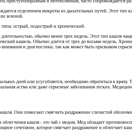
ть приступообразным и интенсивным, часто сопровождается раз
ждается отделением мокроты из дыхательных путей. Этот тип к
ли зеленой.
 типа: острый, подострый и хронический.
 длительностью, обычно менее трех недель. Этот тип кашля чащ
ический кашель. Обычно длится от трех до восьми недель. Хрон
о внимания и диагностики, так как может быть признаком серьез
кольких дней или усугубляется, необходимо обратиться к врачу.
хиальная астма или даже серьезные заболевания легких. Медици
 кашля. Они помогают смягчить раздражение слизистой оболочки
 облегчения кашля - это чай с медом. Мед обладает противовос
щное сочетание, которое смягчает раздражение и облегчает каш