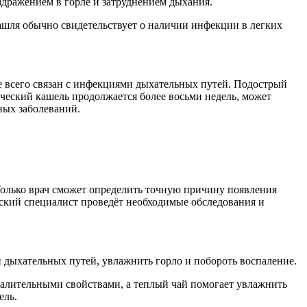
дражением в горле и затруднением дыхания.
ашля обычно свидетельствует о наличии инфекции в легких
е всего связан с инфекциями дыхательных путей. Подострый
ический кашель продолжается более восьми недель, может
ных заболеваний.
 Только врач сможет определить точную причину появления
нский специалист проведёт необходимые обследования и
 дыхательных путей, увлажнить горло и побороть воспаление.
палительными свойствами, а теплый чай помогает увлажнить
ель.