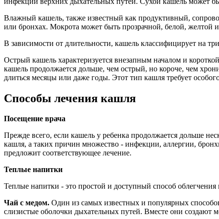
инфекции верхних дыхательных путей. Сухой кашель может бы
Влажный кашель, также известный как продуктивный, сопрово
или бронхах. Мокрота может быть прозрачной, белой, желтой и
В зависимости от длительности, кашель классифицирует на три
Острый кашель характеризуется внезапным началом и короткой
кашель продолжается дольше, чем острый, но короче, чем хрон
длиться месяцы или даже годы. Этот тип кашля требует особог
Способы лечения кашля
Посещение врача
Прежде всего, если кашель у ребенка продолжается дольше нес
кашля, а таких причин множество - инфекции, аллергии, брон
предложит соответствующее лечение.
Теплые напитки
Теплые напитки - это простой и доступный способ облегчения
Чай с медом.
Один из самых известных и популярных способов
слизистые оболочки дыхательных путей. Вместе они создают мо