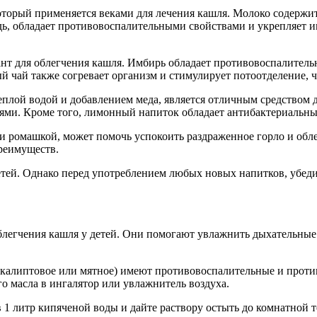
который применяется веками для лечения кашля. Молоко содержи
дь, обладает противовоспалительными свойствами и укрепляет 
нт для облегчения кашля. Имбирь обладает противовоспалител
чай также согревает организм и стимулирует потоотделение, ч
лой водой и добавлением меда, является отличным средством д
иями. Кроме того, лимонный напиток обладает антибактериальн
ли ромашкой, может помочь успокоить раздраженное горло и обле
преимуществ.
ей. Однако перед употреблением любых новых напитков, убедите
легчения кашля у детей. Они помогают увлажнить дыхательные 
калиптовое или мятное) имеют противовоспалительные и проти
о масла в ингалятор или увлажнитель воздуха.
 1 литр кипяченой воды и дайте раствору остыть до комнатной т