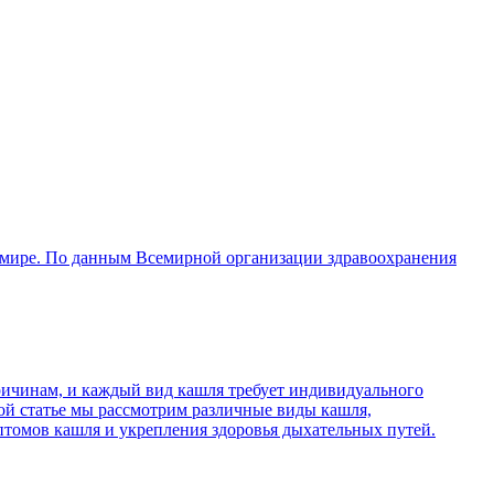
в мире. По данным Всемирной организации здравоохранения
причинам, и каждый вид кашля требует индивидуального
той статье мы рассмотрим различные виды кашля,
птомов кашля и укрепления здоровья дыхательных путей.