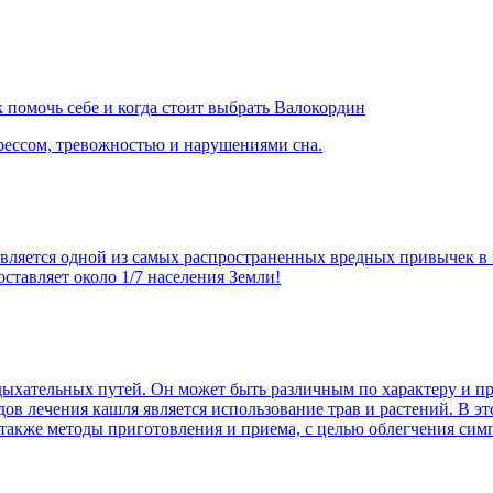
 помочь себе и когда стоит выбрать Валокордин
рессом, тревожностью и нарушениями сна.
 является одной из самых распространенных вредных привычек 
оставляет около 1/7 населения Земли!
 дыхательных путей. Он может быть различным по характеру и 
ов лечения кашля является использование трав и растений. В э
а также методы приготовления и приема, с целью облегчения сим