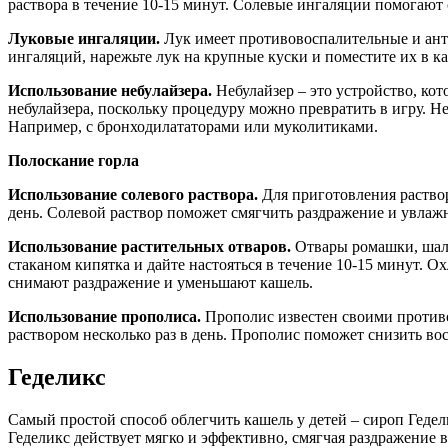
раствора в течение 10-15 минут. Солевые ингаляции помогают
Луковые ингаляции.
Лук имеет противовоспалительные и ант
ингаляций, нарежьте лук на крупные куски и поместите их в к
Использование небулайзера.
Небулайзер – это устройство, ко
небулайзера, поскольку процедуру можно превратить в игру. 
Например, с бронходилататорами или муколитиками.
Полоскание горла
Использование солевого раствора.
Для приготовления раствор
день. Солевой раствор поможет смягчить раздражение и увлаж
Использование растительных отваров.
Отвары ромашки, шалфе
стаканом кипятка и дайте настояться в течение 10-15 минут.
снимают раздражение и уменьшают кашель.
Использование прополиса.
Прополис известен своими противо
раствором несколько раз в день. Прополис поможет снизить во
Геделикс
Самый простой способ облегчить кашель у детей – сироп Геде
Геделикс действует мягко и эффективно, смягчая раздражение