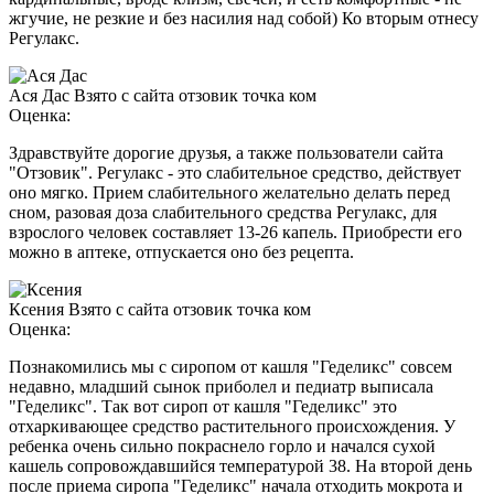
жгучие, не резкие и без насилия над собой) Ко вторым отнесу
Регулакс.
Ася Дас
Взято с сайта отзовик точка ком
Оценка:
Здравствуйте дорогие друзья, а также пользователи сайта
"Отзовик". Регулакс - это слабительное средство, действует
оно мягко. Прием слабительного желательно делать перед
сном, разовая доза слабительного средства Регулакс, для
взрослого человек составляет 13-26 капель. Приобрести его
можно в аптеке, отпускается оно без рецепта.
Ксения
Взято с сайта отзовик точка ком
Оценка:
Познакомились мы с сиропом от кашля "Геделикс" совсем
недавно, младший сынок приболел и педиатр выписала
"Геделикс". Так вот сироп от кашля "Геделикс" это
отхаркивающее средство растительного происхождения. У
ребенка очень сильно покраснело горло и начался сухой
кашель сопровождавшийся температурой 38. На второй день
после приема сиропа "Геделикс" начала отходить мокрота и