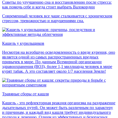
Советы по улучшению сна и восстановлению после стресса:
как помочь себе и когда стоит выбрать Валокордин
Современный человек все чаще сталкивается с хроническим
стрессом, тревожностью и нарушениями сна.
Кашель у курильщиков
Несмотря на всеобщую осведомленность о вреде курения, оно
является одной из самых распространенных вредных
привычек в мире. По данным Всемирной организации
здравоохранения (ВОЗ), более 1,1 миллиарда человек в мире
курят табак. А это составляет около 1/7 населения Земли!
Травяные сборы от кашля
Кашель - это рефлекторная реакция организма на раздражение
дыхательных путей. Он может быть различным по характеру
и причинам, и каждый вид кашля требует индивидуального
подхода к лечению. Одним из эффективных и безопасных