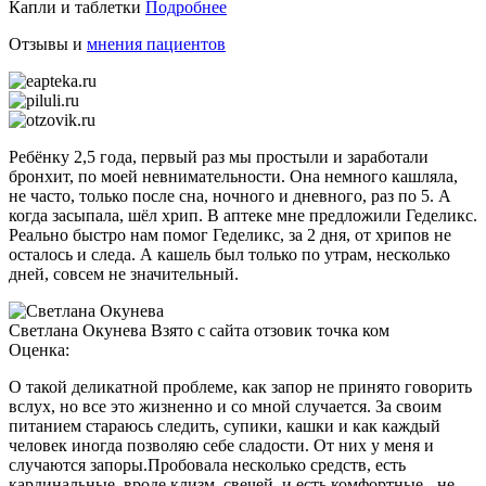
Капли и таблетки
Подробнее
Отзывы и
мнения пациентов
Ребёнку 2,5 года, первый раз мы простыли и заработали
бронхит, по моей невнимательности. Она немного кашляла,
не часто, только после сна, ночного и дневного, раз по 5. А
когда засыпала, шёл хрип. В аптеке мне предложили Геделикс.
Реально быстро нам помог Геделикс, за 2 дня, от хрипов не
осталось и следа. А кашель был только по утрам, несколько
дней, совсем не значительный.
Светлана Окунева
Взято с сайта отзовик точка ком
Оценка:
О такой деликатной проблеме, как запор не принято говорить
вслух, но все это жизненно и со мной случается. За своим
питанием стараюсь следить, супики, кашки и как каждый
человек иногда позволяю себе сладости. От них у меня и
случаются запоры.Пробовала несколько средств, есть
кардинальные, вроде клизм, свечей, и есть комфортные - не