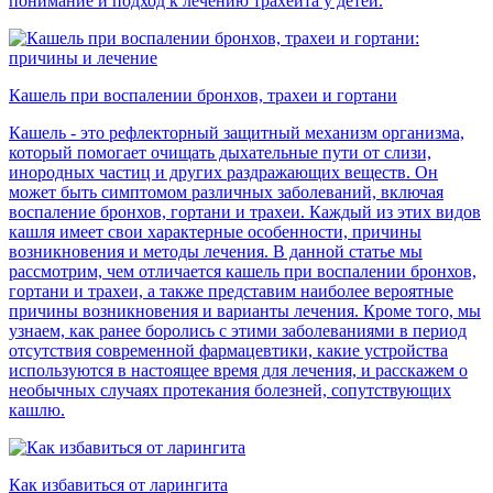
понимание и подход к лечению трахеита у детей.
Кашель при воспалении бронхов, трахеи и гортани
Кашель - это рефлекторный защитный механизм организма,
который помогает очищать дыхательные пути от слизи,
инородных частиц и других раздражающих веществ. Он
может быть симптомом различных заболеваний, включая
воспаление бронхов, гортани и трахеи. Каждый из этих видов
кашля имеет свои характерные особенности, причины
возникновения и методы лечения. В данной статье мы
рассмотрим, чем отличается кашель при воспалении бронхов,
гортани и трахеи, а также представим наиболее вероятные
причины возникновения и варианты лечения. Кроме того, мы
узнаем, как ранее боролись с этими заболеваниями в период
отсутствия современной фармацевтики, какие устройства
используются в настоящее время для лечения, и расскажем о
необычных случаях протекания болезней, сопутствующих
кашлю.
Как избавиться от ларингита