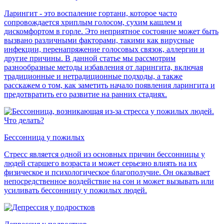
Ларингит - это воспаление гортани, которое часто
сопровождается хриплым голосом, сухим кашлем и
дискомфортом в горле. Это неприятное состояние может быть
вызвано различными факторами, такими как вирусные
инфекции, перенапряжение голосовых связок, аллергии и
другие причины. В данной статье мы рассмотрим
разнообразные методы избавления от ларингита, включая
традиционные и нетрадиционные подходы, а также
расскажем о том, как заметить начало появления ларингита и
предотвратить его развитие на ранних стадиях.
Бессонница у пожилых
Стресс является одной из основных причин бессонницы у
людей старшего возраста и может серьезно влиять на их
физическое и психологическое благополучие. Он оказывает
непосредственное воздействие на сон и может вызывать или
усиливать бессонницу у пожилых людей.