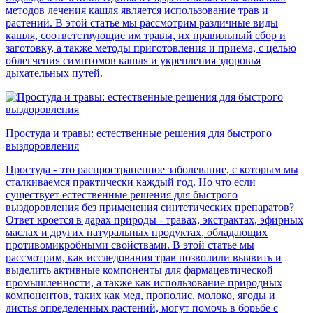
методов лечения кашля является использование трав и
растений. В этой статье мы рассмотрим различные виды
кашля, соответствующие им травы, их правильный сбор и
заготовку, а также методы приготовления и приема, с целью
облегчения симптомов кашля и укрепления здоровья
дыхательных путей.
Простуда и травы: естественные решения для быстрого
выздоровления
Простуда - это распространенное заболевание, с которым мы
сталкиваемся практически каждый год. Но что если
существует естественные решения для быстрого
выздоровления без применения синтетических препаратов?
Ответ кроется в дарах природы - травах, экстрактах, эфирных
маслах и других натуральных продуктах, обладающих
противомикробными свойствами. В этой статье мы
рассмотрим, как исследования трав позволили выявить и
выделить активные компоненты для фармацевтической
промышленности, а также как использование природных
компонентов, таких как мед, прополис, молоко, ягоды и
листья определенных растений, могут помочь в борьбе с