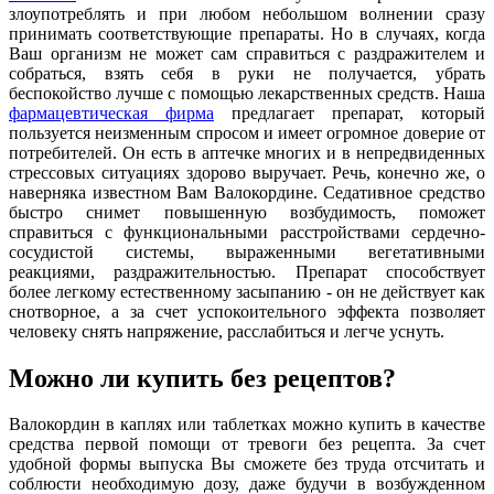
злоупотреблять и при любом небольшом волнении сразу
принимать соответствующие препараты. Но в случаях, когда
Ваш организм не может сам справиться с раздражителем и
собраться, взять себя в руки не получается, убрать
беспокойство лучше с помощью лекарственных средств. Наша
фармацевтическая фирма
предлагает препарат, который
пользуется неизменным спросом и имеет огромное доверие от
потребителей. Он есть в аптечке многих и в непредвиденных
стрессовых ситуациях здорово выручает. Речь, конечно же, о
наверняка известном Вам Валокордине. Седативное средство
быстро снимет повышенную возбудимость, поможет
справиться с функциональными расстройствами сердечно-
сосудистой системы, выраженными вегетативными
реакциями, раздражительностью. Препарат способствует
более легкому естественному засыпанию - он не действует как
снотворное, а за счет успокоительного эффекта позволяет
человеку снять напряжение, расслабиться и легче уснуть.
Можно ли купить без рецептов?
Валокордин в каплях или таблетках можно купить в качестве
средства первой помощи от тревоги без рецепта. За счет
удобной формы выпуска Вы сможете без труда отсчитать и
соблюсти необходимую дозу, даже будучи в возбужденном