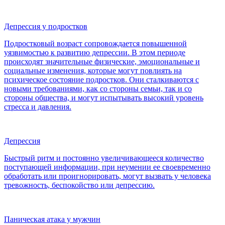
Депрессия у подростков
Подростковый возраст сопровождается повышенной
уязвимостью к развитию депрессии. В этом периоде
происходят значительные физические, эмоциональные и
социальные изменения, которые могут повлиять на
психическое состояние подростков. Они сталкиваются с
новыми требованиями, как со стороны семьи, так и со
стороны общества, и могут испытывать высокий уровень
стресса и давления.
Депрессия
Быстрый ритм и постоянно увеличивающееся количество
поступающей информации, при неумении ее своевременно
обработать или проигнорировать, могут вызвать у человека
тревожность, беспокойство или депрессию.
Паническая атака у мужчин