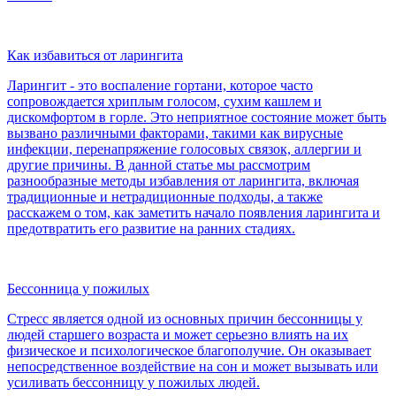
Как избавиться от ларингита
Ларингит - это воспаление гортани, которое часто
сопровождается хриплым голосом, сухим кашлем и
дискомфортом в горле. Это неприятное состояние может быть
вызвано различными факторами, такими как вирусные
инфекции, перенапряжение голосовых связок, аллергии и
другие причины. В данной статье мы рассмотрим
разнообразные методы избавления от ларингита, включая
традиционные и нетрадиционные подходы, а также
расскажем о том, как заметить начало появления ларингита и
предотвратить его развитие на ранних стадиях.
Бессонница у пожилых
Стресс является одной из основных причин бессонницы у
людей старшего возраста и может серьезно влиять на их
физическое и психологическое благополучие. Он оказывает
непосредственное воздействие на сон и может вызывать или
усиливать бессонницу у пожилых людей.