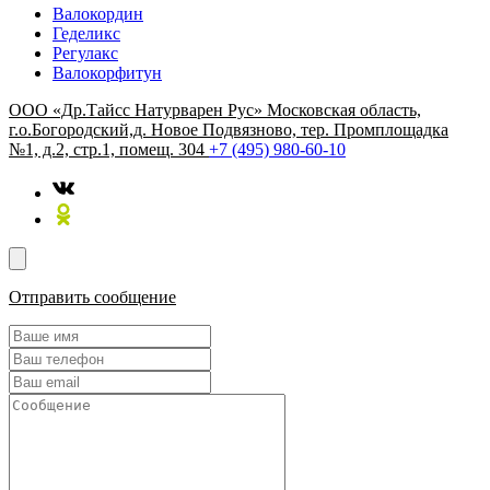
Валокордин
Геделикс
Регулакс
Валокорфитун
ООО «Др.Тайсс Натурварен Рус»
Московская область,
г.о.Богородский,д. Новое Подвязново, тер. Промплощадка
№1, д.2, стр.1, помещ. 304
+7 (495) 980-60-10
Отправить сообщение