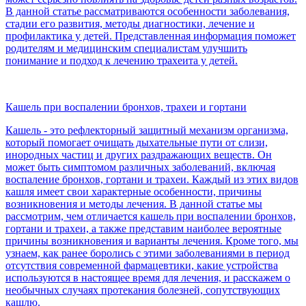
В данной статье рассматриваются особенности заболевания,
стадии его развития, методы диагностики, лечение и
профилактика у детей. Представленная информация поможет
родителям и медицинским специалистам улучшить
понимание и подход к лечению трахеита у детей.
Кашель при воспалении бронхов, трахеи и гортани
Кашель - это рефлекторный защитный механизм организма,
который помогает очищать дыхательные пути от слизи,
инородных частиц и других раздражающих веществ. Он
может быть симптомом различных заболеваний, включая
воспаление бронхов, гортани и трахеи. Каждый из этих видов
кашля имеет свои характерные особенности, причины
возникновения и методы лечения. В данной статье мы
рассмотрим, чем отличается кашель при воспалении бронхов,
гортани и трахеи, а также представим наиболее вероятные
причины возникновения и варианты лечения. Кроме того, мы
узнаем, как ранее боролись с этими заболеваниями в период
отсутствия современной фармацевтики, какие устройства
используются в настоящее время для лечения, и расскажем о
необычных случаях протекания болезней, сопутствующих
кашлю.