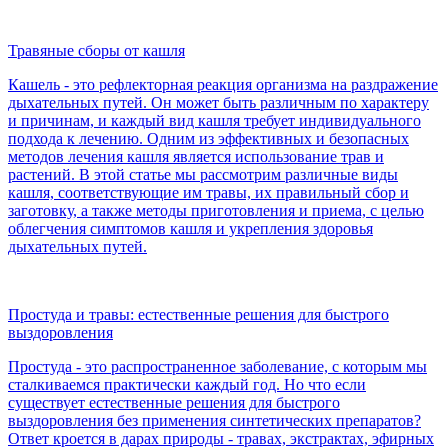
Травяные сборы от кашля
Кашель - это рефлекторная реакция организма на раздражение
дыхательных путей. Он может быть различным по характеру
и причинам, и каждый вид кашля требует индивидуального
подхода к лечению. Одним из эффективных и безопасных
методов лечения кашля является использование трав и
растений. В этой статье мы рассмотрим различные виды
кашля, соответствующие им травы, их правильный сбор и
заготовку, а также методы приготовления и приема, с целью
облегчения симптомов кашля и укрепления здоровья
дыхательных путей.
Простуда и травы: естественные решения для быстрого
выздоровления
Простуда - это распространенное заболевание, с которым мы
сталкиваемся практически каждый год. Но что если
существует естественные решения для быстрого
выздоровления без применения синтетических препаратов?
Ответ кроется в дарах природы - травах, экстрактах, эфирных