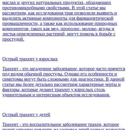
маслах и других натуральных продуктах, обладающих
противомикробными свойствами. В этой статье мы
рассмотрим, как исследования трав позволили выявить и
выделить активные компоненты для фармацевтической
промышленности, а также как использование природных
компонентов, таких как мед, прополис, молоко, ягоды и
листья определенных растений, могут помочь в борьбе с
простудой.
Острый трахеит у взрослых
Трахеит - это загадочное заболевание, которое часто прячется
под видом обычной простуды. Однако его особенности и
симптомы могут быть сложными для диагностики. В данной
статье мы более детально рассмотрим характерные черты и
факторы, которые делают трахеит у взрослых столь
удивительным и интересным объектом исследования.
Острый трахеит у детей
Трахеит - это воспалительное заболевание трахеи, которое
может серьезно повлиять на здоровье детей разных возрастов.