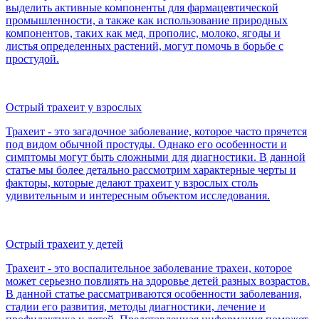
выделить активные компоненты для фармацевтической
промышленности, а также как использование природных
компонентов, таких как мед, прополис, молоко, ягоды и
листья определенных растений, могут помочь в борьбе с
простудой.
Острый трахеит у взрослых
Трахеит - это загадочное заболевание, которое часто прячется
под видом обычной простуды. Однако его особенности и
симптомы могут быть сложными для диагностики. В данной
статье мы более детально рассмотрим характерные черты и
факторы, которые делают трахеит у взрослых столь
удивительным и интересным объектом исследования.
Острый трахеит у детей
Трахеит - это воспалительное заболевание трахеи, которое
может серьезно повлиять на здоровье детей разных возрастов.
В данной статье рассматриваются особенности заболевания,
стадии его развития, методы диагностики, лечение и