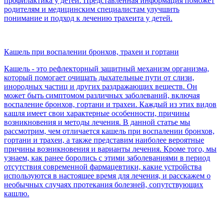
профилактика у детей. Представленная информация поможет
родителям и медицинским специалистам улучшить
понимание и подход к лечению трахеита у детей.
Кашель при воспалении бронхов, трахеи и гортани
Кашель - это рефлекторный защитный механизм организма,
который помогает очищать дыхательные пути от слизи,
инородных частиц и других раздражающих веществ. Он
может быть симптомом различных заболеваний, включая
воспаление бронхов, гортани и трахеи. Каждый из этих видов
кашля имеет свои характерные особенности, причины
возникновения и методы лечения. В данной статье мы
рассмотрим, чем отличается кашель при воспалении бронхов,
гортани и трахеи, а также представим наиболее вероятные
причины возникновения и варианты лечения. Кроме того, мы
узнаем, как ранее боролись с этими заболеваниями в период
отсутствия современной фармацевтики, какие устройства
используются в настоящее время для лечения, и расскажем о
необычных случаях протекания болезней, сопутствующих
кашлю.