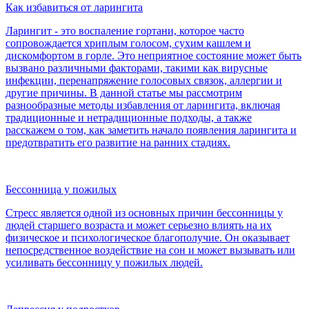
Как избавиться от ларингита
Ларингит - это воспаление гортани, которое часто
сопровождается хриплым голосом, сухим кашлем и
дискомфортом в горле. Это неприятное состояние может быть
вызвано различными факторами, такими как вирусные
инфекции, перенапряжение голосовых связок, аллергии и
другие причины. В данной статье мы рассмотрим
разнообразные методы избавления от ларингита, включая
традиционные и нетрадиционные подходы, а также
расскажем о том, как заметить начало появления ларингита и
предотвратить его развитие на ранних стадиях.
Бессонница у пожилых
Стресс является одной из основных причин бессонницы у
людей старшего возраста и может серьезно влиять на их
физическое и психологическое благополучие. Он оказывает
непосредственное воздействие на сон и может вызывать или
усиливать бессонницу у пожилых людей.