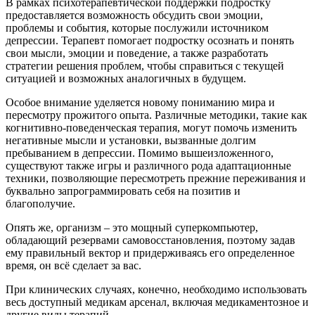
В рамках психотерапевтической поддержки подростку
предоставляется возможность обсудить свои эмоции,
проблемы и события, которые послужили источником
депрессии. Терапевт помогает подростку осознать и понять
свои мысли, эмоции и поведение, а также разработать
стратегии решения проблем, чтобы справиться с текущей
ситуацией и возможных аналогичных в будущем.
Особое внимание уделяется новому пониманию мира и
пересмотру прожитого опыта. Различные методики, такие как
когнитивно-поведенческая терапия, могут помочь изменить
негативные мысли и установки, вызванные долгим
пребыванием в депрессии. Помимо вышеизложенного,
существуют также игры и различного рода адаптационные
техники, позволяющие пересмотреть прежние переживания и
буквально запрограммировать себя на позитив и
благополучие.
Опять же, организм – это мощный суперкомпьютер,
обладающий резервами самовосстановления, поэтому задав
ему правильный вектор и придерживаясь его определенное
время, он всё сделает за вас.
При клинических случаях, конечно, необходимо использовать
весь доступный медикам арсенал, включая медикаментозное и
другие виды терапий.