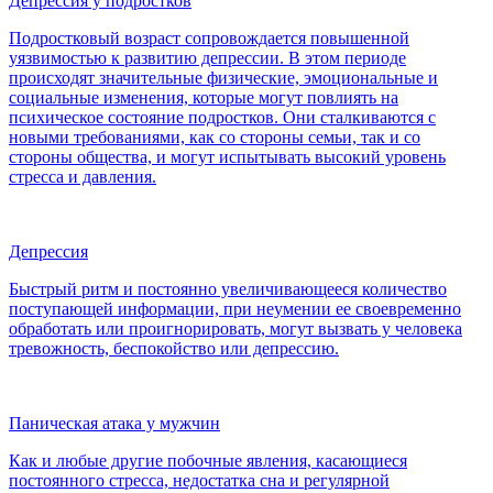
Депрессия у подростков
Подростковый возраст сопровождается повышенной
уязвимостью к развитию депрессии. В этом периоде
происходят значительные физические, эмоциональные и
социальные изменения, которые могут повлиять на
психическое состояние подростков. Они сталкиваются с
новыми требованиями, как со стороны семьи, так и со
стороны общества, и могут испытывать высокий уровень
стресса и давления.
Депрессия
Быстрый ритм и постоянно увеличивающееся количество
поступающей информации, при неумении ее своевременно
обработать или проигнорировать, могут вызвать у человека
тревожность, беспокойство или депрессию.
Паническая атака у мужчин
Как и любые другие побочные явления, касающиеся
постоянного стресса, недостатка сна и регулярной