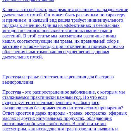
Кашель - это рефлекторная реакция организма на раздражение
дыхательных путей. Он может быть различным по характеру
и причинам, и каждый вид кашля требует индивидуального
подхода к лечению. Одним из эффективных и безопасных
методов лечения кашля является использование трав и
растений. В этой статье мы рассмотрим различные виды
кашля, соответствующие им травы, их правильный сбор и
заготовку, а также методы приготовления и приема, с целью
облегчения симптомов кашля и укрепления здоровья
дыхательных путей.
Простуда и травы: естественные решения для быстрого
выздоровления
Простуда - это распространенное заболевание, с которым мы
сталкиваемся практически каждый год. Но что если
существует естественные решения для быстрого
выздоровления без применения синтетических препаратов?
Ответ кроется в дарах природы - травах, экстрактах, эфирных
маслах и других натуральных продуктах, обладающих
противомикробными свойствами. В этой статье мы
рассмотрим, как исследования трав позволили выявить и