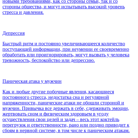
новыми требованиями, как со стороны семьи, так и со
стороны общества, и могут испытывать высокий уровень
стресса и давления.
Депрессия
Быстрый ритм и постоянно увеличивающееся количество
поступающей информации, при неумении ее своевременно
обработать или проигнорировать, могут вызвать у человека
тревожность, беспокойство или депрессию.
Паническая атака у мужчин
Как и любые другие побочные явления, касающиеся
постоянного стресса, недостатка сна и регулярной
напряженности, панические атаки не обошли стороной и
мужчин. Привычка все держать в себе, сдерживать эмоции,
жертвовать сном и физическим здоровьем в угоду
осуществления свои целей и задач – весь этот коктейль
перегрузок и ответственности, рано или поздно приводит к
сбоям в нервной системе, в том числе к паническим атакам.