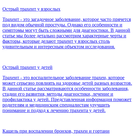
Острый трахеит у взрослых
Трахеит - это загадочное заболевание, которое часто прячется
под видом обычной простуды. Однако его особенности и
симптомы могут быть сложными для диагностики. В данной
статье мы более детально рассмотрим характерные черты и
факторы, которые делают трахеит у взрослых столь
удивительным и интересным объектом исследования.
Острый трахеит у детей
Трахеит - это воспалительное заболевание трахеи, которое
может серьезно повлиять на здоровье детей разных возрастов.
В данной статье рассматриваются особенности заболевания,
стадии его развития, методы диагностики, лечение и
профилактика у детей. Представленная информация поможет
родителям и медицинским специалистам улучшить
понимание и подход к лечению трахеита у детей.
Кашель при воспалении бронхов, трахеи и гортани