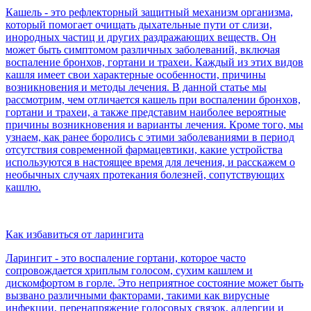
Кашель - это рефлекторный защитный механизм организма,
который помогает очищать дыхательные пути от слизи,
инородных частиц и других раздражающих веществ. Он
может быть симптомом различных заболеваний, включая
воспаление бронхов, гортани и трахеи. Каждый из этих видов
кашля имеет свои характерные особенности, причины
возникновения и методы лечения. В данной статье мы
рассмотрим, чем отличается кашель при воспалении бронхов,
гортани и трахеи, а также представим наиболее вероятные
причины возникновения и варианты лечения. Кроме того, мы
узнаем, как ранее боролись с этими заболеваниями в период
отсутствия современной фармацевтики, какие устройства
используются в настоящее время для лечения, и расскажем о
необычных случаях протекания болезней, сопутствующих
кашлю.
Как избавиться от ларингита
Ларингит - это воспаление гортани, которое часто
сопровождается хриплым голосом, сухим кашлем и
дискомфортом в горле. Это неприятное состояние может быть
вызвано различными факторами, такими как вирусные
инфекции, перенапряжение голосовых связок, аллергии и