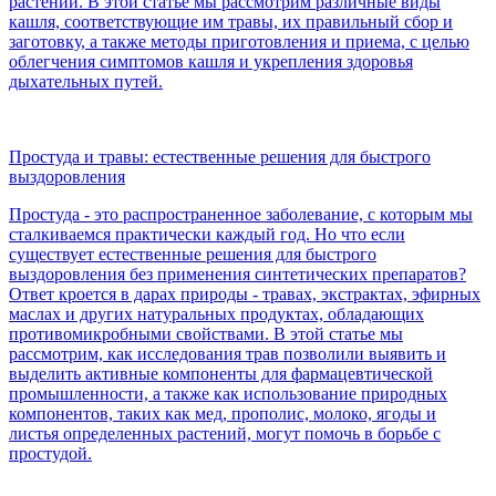
растений. В этой статье мы рассмотрим различные виды
кашля, соответствующие им травы, их правильный сбор и
заготовку, а также методы приготовления и приема, с целью
облегчения симптомов кашля и укрепления здоровья
дыхательных путей.
Простуда и травы: естественные решения для быстрого
выздоровления
Простуда - это распространенное заболевание, с которым мы
сталкиваемся практически каждый год. Но что если
существует естественные решения для быстрого
выздоровления без применения синтетических препаратов?
Ответ кроется в дарах природы - травах, экстрактах, эфирных
маслах и других натуральных продуктах, обладающих
противомикробными свойствами. В этой статье мы
рассмотрим, как исследования трав позволили выявить и
выделить активные компоненты для фармацевтической
промышленности, а также как использование природных
компонентов, таких как мед, прополис, молоко, ягоды и
листья определенных растений, могут помочь в борьбе с
простудой.