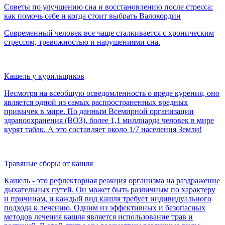
Советы по улучшению сна и восстановлению после стресса:
как помочь себе и когда стоит выбрать Валокордин
Современный человек все чаще сталкивается с хроническим
стрессом, тревожностью и нарушениями сна.
Кашель у курильщиков
Несмотря на всеобщую осведомленность о вреде курения, оно
является одной из самых распространенных вредных
привычек в мире. По данным Всемирной организации
здравоохранения (ВОЗ), более 1,1 миллиарда человек в мире
курят табак. А это составляет около 1/7 населения Земли!
Травяные сборы от кашля
Кашель - это рефлекторная реакция организма на раздражение
дыхательных путей. Он может быть различным по характеру
и причинам, и каждый вид кашля требует индивидуального
подхода к лечению. Одним из эффективных и безопасных
методов лечения кашля является использование трав и