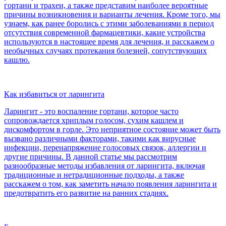
гортани и трахеи, а также представим наиболее вероятные
причины возникновения и варианты лечения. Кроме того, мы
узнаем, как ранее боролись с этими заболеваниями в период
отсутствия современной фармацевтики, какие устройства
используются в настоящее время для лечения, и расскажем о
необычных случаях протекания болезней, сопутствующих
кашлю.
Как избавиться от ларингита
Ларингит - это воспаление гортани, которое часто
сопровождается хриплым голосом, сухим кашлем и
дискомфортом в горле. Это неприятное состояние может быть
вызвано различными факторами, такими как вирусные
инфекции, перенапряжение голосовых связок, аллергии и
другие причины. В данной статье мы рассмотрим
разнообразные методы избавления от ларингита, включая
традиционные и нетрадиционные подходы, а также
расскажем о том, как заметить начало появления ларингита и
предотвратить его развитие на ранних стадиях.