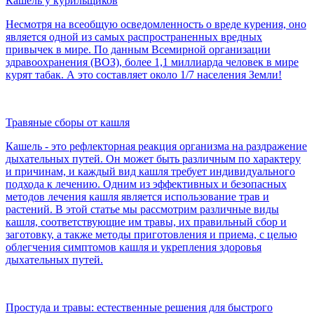
Кашель у курильщиков
Несмотря на всеобщую осведомленность о вреде курения, оно
является одной из самых распространенных вредных
привычек в мире. По данным Всемирной организации
здравоохранения (ВОЗ), более 1,1 миллиарда человек в мире
курят табак. А это составляет около 1/7 населения Земли!
Травяные сборы от кашля
Кашель - это рефлекторная реакция организма на раздражение
дыхательных путей. Он может быть различным по характеру
и причинам, и каждый вид кашля требует индивидуального
подхода к лечению. Одним из эффективных и безопасных
методов лечения кашля является использование трав и
растений. В этой статье мы рассмотрим различные виды
кашля, соответствующие им травы, их правильный сбор и
заготовку, а также методы приготовления и приема, с целью
облегчения симптомов кашля и укрепления здоровья
дыхательных путей.
Простуда и травы: естественные решения для быстрого