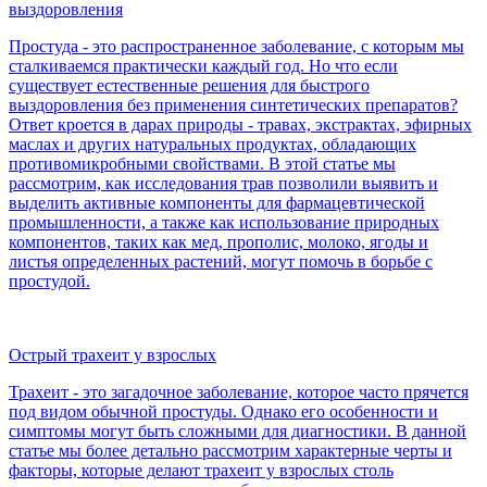
выздоровления
Простуда - это распространенное заболевание, с которым мы
сталкиваемся практически каждый год. Но что если
существует естественные решения для быстрого
выздоровления без применения синтетических препаратов?
Ответ кроется в дарах природы - травах, экстрактах, эфирных
маслах и других натуральных продуктах, обладающих
противомикробными свойствами. В этой статье мы
рассмотрим, как исследования трав позволили выявить и
выделить активные компоненты для фармацевтической
промышленности, а также как использование природных
компонентов, таких как мед, прополис, молоко, ягоды и
листья определенных растений, могут помочь в борьбе с
простудой.
Острый трахеит у взрослых
Трахеит - это загадочное заболевание, которое часто прячется
под видом обычной простуды. Однако его особенности и
симптомы могут быть сложными для диагностики. В данной
статье мы более детально рассмотрим характерные черты и
факторы, которые делают трахеит у взрослых столь