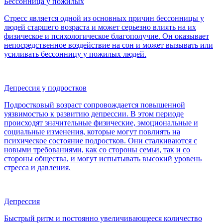
Бессонница у пожилых
Стресс является одной из основных причин бессонницы у
людей старшего возраста и может серьезно влиять на их
физическое и психологическое благополучие. Он оказывает
непосредственное воздействие на сон и может вызывать или
усиливать бессонницу у пожилых людей.
Депрессия у подростков
Подростковый возраст сопровождается повышенной
уязвимостью к развитию депрессии. В этом периоде
происходят значительные физические, эмоциональные и
социальные изменения, которые могут повлиять на
психическое состояние подростков. Они сталкиваются с
новыми требованиями, как со стороны семьи, так и со
стороны общества, и могут испытывать высокий уровень
стресса и давления.
Депрессия
Быстрый ритм и постоянно увеличивающееся количество