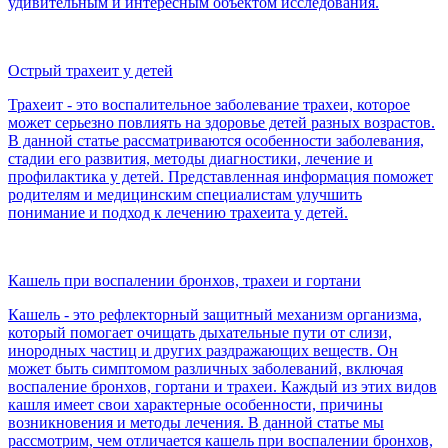
удивительным и интересным объектом исследования.
Острый трахеит у детей
Трахеит - это воспалительное заболевание трахеи, которое
может серьезно повлиять на здоровье детей разных возрастов.
В данной статье рассматриваются особенности заболевания,
стадии его развития, методы диагностики, лечение и
профилактика у детей. Представленная информация поможет
родителям и медицинским специалистам улучшить
понимание и подход к лечению трахеита у детей.
Кашель при воспалении бронхов, трахеи и гортани
Кашель - это рефлекторный защитный механизм организма,
который помогает очищать дыхательные пути от слизи,
инородных частиц и других раздражающих веществ. Он
может быть симптомом различных заболеваний, включая
воспаление бронхов, гортани и трахеи. Каждый из этих видов
кашля имеет свои характерные особенности, причины
возникновения и методы лечения. В данной статье мы
рассмотрим, чем отличается кашель при воспалении бронхов,