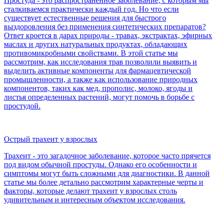
Простуда - это распространенное заболевание, с которым мы
сталкиваемся практически каждый год. Но что если
существует естественные решения для быстрого
выздоровления без применения синтетических препаратов?
Ответ кроется в дарах природы - травах, экстрактах, эфирных
маслах и других натуральных продуктах, обладающих
противомикробными свойствами. В этой статье мы
рассмотрим, как исследования трав позволили выявить и
выделить активные компоненты для фармацевтической
промышленности, а также как использование природных
компонентов, таких как мед, прополис, молоко, ягоды и
листья определенных растений, могут помочь в борьбе с
простудой.
Острый трахеит у взрослых
Трахеит - это загадочное заболевание, которое часто прячется
под видом обычной простуды. Однако его особенности и
симптомы могут быть сложными для диагностики. В данной
статье мы более детально рассмотрим характерные черты и
факторы, которые делают трахеит у взрослых столь
удивительным и интересным объектом исследования.