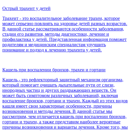
Острый трахеит у детей
Трахеит - это воспалительное заболевание трахеи, которое
может серьезно повлиять на здоровье детей разных возрастов.
В данной статье рассматриваются особенности заболевания,
стадии его развития, методы диагностики, лечение и
профилактика у детей. Представленная информация поможет
родителям и медицинским специалистам улучшить
понимание и подход к лечению трахеита у детей.
Кашель при воспалении бронхов, трахеи и гортани
Кашель - это рефлекторный защитный механизм организма,
который помогает очищать дыхательные пути от слизи,
инородных частиц и других раздражающих веществ. Он
может быть симптомом различных заболеваний, включая
воспаление бронхов, гортани и трахеи. Каждый из этих видов
кашля имеет свои характерные особенности, причины
возникновения и методы лечения. В данной статье мы
рассмотрим, чем отличается кашель при воспалении бронхов,
гортани и трахеи, а также представим наиболее вероятные
причины возникновения и варианты лечения. Кроме того, мы