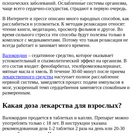
психических заболеваний. Ослабленные системы организма,
чаще всего сердечно-сосудистая, страдают в первую очередь.
В Интернете и прессе описано много народных способов, как
расслабиться и успокоиться. К методам релаксации относят:
чтение книги, медитацию, просмотр фильмов и другое. Во
время сильного стресса эти способы будут полезны только в
комплексе с медикаментами. Потому что такая релаксация не
всегда работает и занимает много времени.
Валокордин
– седативное средство, которое оказывает
успокоительный и спазмолитический эффект на организм. В
его состав входит: фенобарбитал, этилбромизовалерианат,
мятные масла и хмель. В течение 30-60 минут после приема
лекарственного средства
наступает полное расслабление
нервной системы, замедляется процесс подачи импульсов в
мозг, ускоренный темп сердцебиения заменяется спокойным и
размеренным.
Какая доза лекарства для взрослых?
Валокордин продается в таблетках и каплях. Препарат можно
употреблять только с 18 лет. В инструкции указана
рекомендованная доза 1-2 таблетки 2 раза на день или 20-30