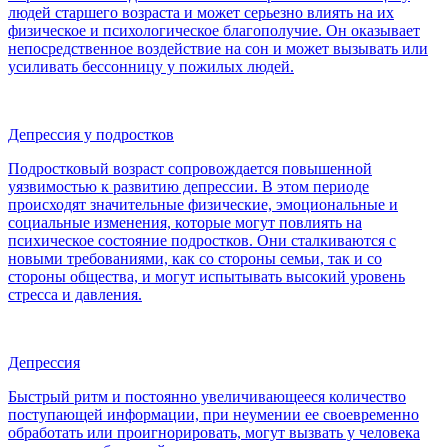
людей старшего возраста и может серьезно влиять на их
физическое и психологическое благополучие. Он оказывает
непосредственное воздействие на сон и может вызывать или
усиливать бессонницу у пожилых людей.
Депрессия у подростков
Подростковый возраст сопровождается повышенной
уязвимостью к развитию депрессии. В этом периоде
происходят значительные физические, эмоциональные и
социальные изменения, которые могут повлиять на
психическое состояние подростков. Они сталкиваются с
новыми требованиями, как со стороны семьи, так и со
стороны общества, и могут испытывать высокий уровень
стресса и давления.
Депрессия
Быстрый ритм и постоянно увеличивающееся количество
поступающей информации, при неумении ее своевременно
обработать или проигнорировать, могут вызвать у человека