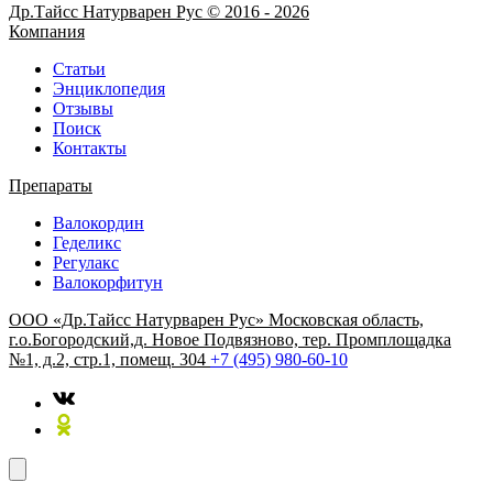
Др.Тайсс Натурварен Рус © 2016 - 2026
Компания
Статьи
Энциклопедия
Отзывы
Поиск
Контакты
Препараты
Валокордин
Геделикс
Регулакс
Валокорфитун
ООО «Др.Тайсс Натурварен Рус»
Московская область,
г.о.Богородский,д. Новое Подвязново, тер. Промплощадка
№1, д.2, стр.1, помещ. 304
+7 (495) 980-60-10