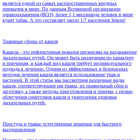
является одной из самых распространенных вредных
привычек в мире. По данным Всемирной организации
здравоохранения (ВОЗ), более 1,1 миллиарда человек в мире
курят табак. А это составляет около 1/7 населения Земли!
Травяные сборы от кашля
Кашель - это рефлекторная реакция организма на раздражение
дыхательных путей. Он может быть различным по характеру
и причинам, и каждый вид кашля требует индивидуального
подхода к лечению. Одним из эффективных и безопасных
методов лечения кашля является использование трав и
растений. В этой статье мы рассмотрим различные виды
кашля, соответствующие им травы, их правильный сбор и
заготовку, а также методы приготовления и приема, с целью
облегчения симптомов кашля и укрепления здоровья
дыхательных путей.
Простуда и травы: естественные решения для быстрого
выздоровления