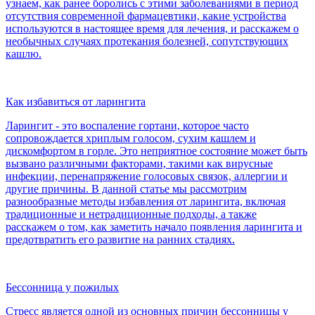
узнаем, как ранее боролись с этими заболеваниями в период
отсутствия современной фармацевтики, какие устройства
используются в настоящее время для лечения, и расскажем о
необычных случаях протекания болезней, сопутствующих
кашлю.
Как избавиться от ларингита
Ларингит - это воспаление гортани, которое часто
сопровождается хриплым голосом, сухим кашлем и
дискомфортом в горле. Это неприятное состояние может быть
вызвано различными факторами, такими как вирусные
инфекции, перенапряжение голосовых связок, аллергии и
другие причины. В данной статье мы рассмотрим
разнообразные методы избавления от ларингита, включая
традиционные и нетрадиционные подходы, а также
расскажем о том, как заметить начало появления ларингита и
предотвратить его развитие на ранних стадиях.
Бессонница у пожилых
Стресс является одной из основных причин бессонницы у