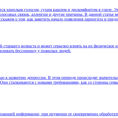
ается хриплым голосом, сухим кашлем и дискомфортом в горле. 
лосовых связок, аллергии и другие причины. В данной статье м
кажем о том, как заметить начало появления ларингита и предот
 старшего возраста и может серьезно влиять на их физическое 
силивать бессонницу у пожилых людей.
ю к развитию депрессии. В этом периоде происходят значитель
 Они сталкиваются с новыми требованиями, как со стороны семь
пающей информации, при неумении ее своевременно обработать 