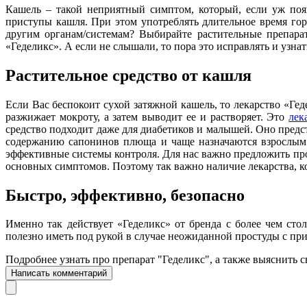
Кашель – такой неприятный симптом, который, если уж появ
приступы кашля. При этом употреблять длительное время гор
другим органам/системам? Выбирайте растительные препара
«Геделикс». А если не слышали, то пора это исправлять и узна
Растительное средство от кашля
Если Вас беспокоит сухой затяжной кашель, то лекарство «Ге
разжижает мокроту, а затем выводит ее и растворяет. Это
лек
средство подходит даже для диабетиков и малышей. Оно предс
содержанию сапонинов плюща и чаще назначаются взрослы
эффективные системы контроля. Для нас важно предложить про
основных симптомов. Поэтому так важно наличие лекарства, к
Быстро, эффективно, безопасно
Именно так действует «Геделикс» от бренда с более чем стол
полезно иметь под рукой в случае неожиданной простуды с при
Подробнее узнать про препарат "Геделикс", а также выяснит
Написать комментарий