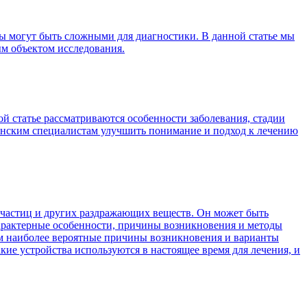
омы могут быть сложными для диагностики. В данной статье мы
ым объектом исследования.
ной статье рассматриваются особенности заболевания, стадии
цинским специалистам улучшить понимание и подход к лечению
 частиц и других раздражающих веществ. Он может быть
характерные особенности, причины возникновения и методы
вим наиболее вероятные причины возникновения и варианты
кие устройства используются в настоящее время для лечения, и