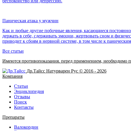
беспокойство или депрессию.
Паническая атака у мужчин
Как и любые другие побочные явления, касающиеся постоянног
держать в себе, сдерживать эмоции, жертвовать сном и физичес
приводит к сбоям в нервной системе, в том числе к паническим
Все статьи
Имеются противопоказания. перед применением,
необходимо п
Др.Тайсс Натурварен Рус © 2016 - 2026
Компания
Статьи
Энциклопедия
Отзывы
Поиск
Контакты
Препараты
Валокордин