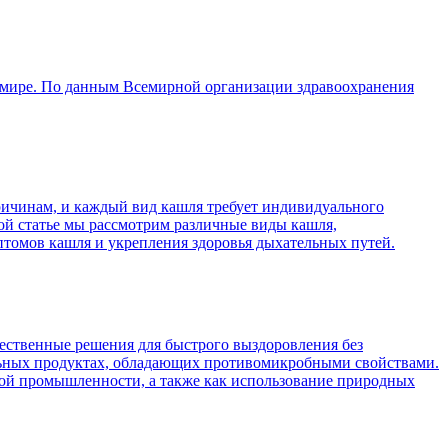
в мире. По данным Всемирной организации здравоохранения
причинам, и каждый вид кашля требует индивидуального
той статье мы рассмотрим различные виды кашля,
птомов кашля и укрепления здоровья дыхательных путей.
стественные решения для быстрого выздоровления без
ральных продуктах, обладающих противомикробными свойствами.
кой промышленности, а также как использование природных