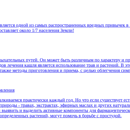
 является одной из самых распространенных вредных привычек 
оставляет около 1/7 населения Земли!
 дыхательных путей. Он может быть различным по характеру и 
ов лечения кашля является использование трав и растений. В э
а также методы приготовления и приема, с целью облегчения сим
овления
талкиваемся практически каждый год. Но что если существует е
 природы - травах, экстрактах, эфирных маслах и других нату
ли выявить и выделить активные компоненты для фармацевтичес
 определенных растений, могут помочь в борьбе с простудой.