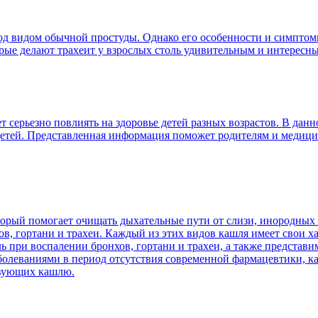
я под видом обычной простуды. Однако его особенности и симпт
орые делают трахеит у взрослых столь удивительным и интересн
ет серьезно повлиять на здоровье детей разных возрастов. В дан
у детей. Представленная информация поможет родителям и меди
торый помогает очищать дыхательные пути от слизи, инородных
в, гортани и трахеи. Каждый из этих видов кашля имеет свои 
ль при воспалении бронхов, гортани и трахеи, а также предста
аболеваниями в период отсутствия современной фармацевтики, ка
твующих кашлю.