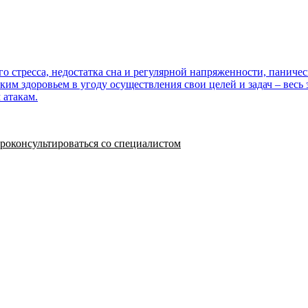
о стресса, недостатка сна и регулярной напряженности, паниче
ким здоровьем в угоду осуществления свои целей и задач – весь 
 атакам.
роконсультироваться со специалистом