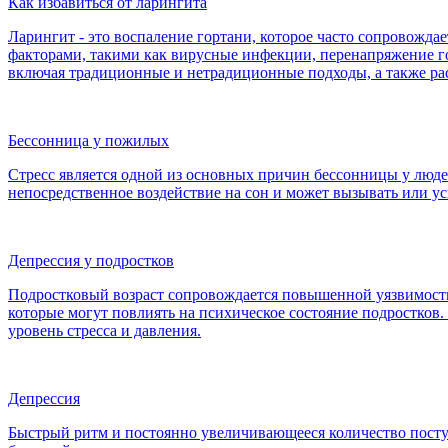
Как избавиться от ларингита
Ларингит - это воспаление гортани, которое часто сопровожд
факторами, такими как вирусные инфекции, перенапряжение го
включая традиционные и нетрадиционные подходы, а также расс
Бессонница у пожилых
Стресс является одной из основных причин бессонницы у людей
непосредственное воздействие на сон и может вызывать или у
Депрессия у подростков
Подростковый возраст сопровождается повышенной уязвимость
которые могут повлиять на психическое состояние подростков.
уровень стресса и давления.
Депрессия
Быстрый ритм и постоянно увеличивающееся количество посту