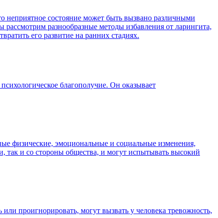
Это неприятное состояние может быть вызвано различными
ы рассмотрим разнообразные методы избавления от ларингита,
вратить его развитие на ранних стадиях.
и психологическое благополучие. Он оказывает
ные физические, эмоциональные и социальные изменения,
и, так и со стороны общества, и могут испытывать высокий
или проигнорировать, могут вызвать у человека тревожность,