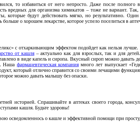
ился, то избавиться от него непросто. Даже после полного в
сть вредных для организма химикатов – тоже не вариант. Так,
ты, которые будут действовать мягко, но результативно. Оди
ть больше о хорошем лекарстве, которое успело поселиться в апт
деликс» с отхаркивающим эффектом подойдет как нельзя лучше. 
арство от кашля
– актуально как для взрослых, так и для детей.
тавлено в виде капель и сиропа. Вкусный сироп можно давать де
м. Наша
фармацевтическая компания
много лет выпускает «Геде
дукт, который отлично справится со своими лечащими функциями
оторое можно давать малышу без опаски.
етней историей. Спрашивайте в аптеках своего города, консул
ступами кашля. Будьте здоровы!
ь свою осведомленнось о кашле и эффективной помощи при прос