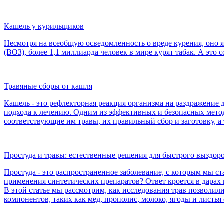
Кашель у курильщиков
Несмотря на всеобщую осведомленность о вреде курения, оно
(ВОЗ), более 1,1 миллиарда человек в мире курят табак. А это с
Травяные сборы от кашля
Кашель - это рефлекторная реакция организма на раздражение
подхода к лечению. Одним из эффективных и безопасных метод
соответствующие им травы, их правильный сбор и заготовку, 
Простуда и травы: естественные решения для быстрого выздор
Простуда - это распространенное заболевание, с которым мы с
применения синтетических препаратов? Ответ кроется в дарах
В этой статье мы рассмотрим, как исследования трав позволи
компонентов, таких как мед, прополис, молоко, ягоды и листья