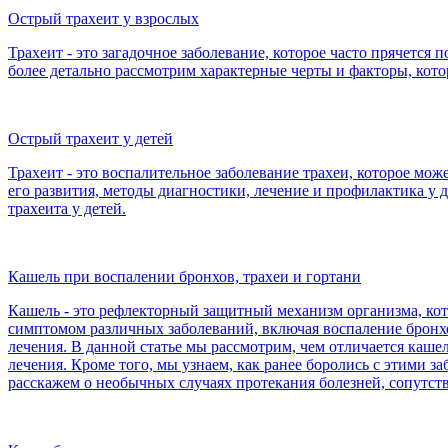
Острый трахеит у взрослых
Трахеит - это загадочное заболевание, которое часто прячетс
более детально рассмотрим характерные черты и факторы, кот
Острый трахеит у детей
Трахеит - это воспалительное заболевание трахеи, которое мож
его развития, методы диагностики, лечение и профилактика 
трахеита у детей.
Кашель при воспалении бронхов, трахеи и гортани
Кашель - это рефлекторный защитный механизм организма, ко
симптомом различных заболеваний, включая воспаление бронхо
лечения. В данной статье мы рассмотрим, чем отличается каше
лечения. Кроме того, мы узнаем, как ранее боролись с этими з
расскажем о необычных случаях протекания болезней, сопутс