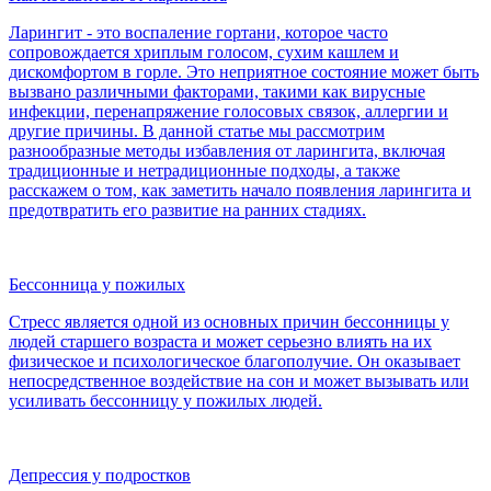
Ларингит - это воспаление гортани, которое часто
сопровождается хриплым голосом, сухим кашлем и
дискомфортом в горле. Это неприятное состояние может быть
вызвано различными факторами, такими как вирусные
инфекции, перенапряжение голосовых связок, аллергии и
другие причины. В данной статье мы рассмотрим
разнообразные методы избавления от ларингита, включая
традиционные и нетрадиционные подходы, а также
расскажем о том, как заметить начало появления ларингита и
предотвратить его развитие на ранних стадиях.
Бессонница у пожилых
Стресс является одной из основных причин бессонницы у
людей старшего возраста и может серьезно влиять на их
физическое и психологическое благополучие. Он оказывает
непосредственное воздействие на сон и может вызывать или
усиливать бессонницу у пожилых людей.
Депрессия у подростков