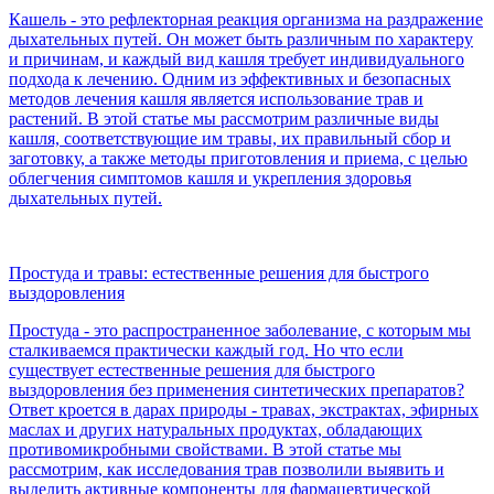
Кашель - это рефлекторная реакция организма на раздражение
дыхательных путей. Он может быть различным по характеру
и причинам, и каждый вид кашля требует индивидуального
подхода к лечению. Одним из эффективных и безопасных
методов лечения кашля является использование трав и
растений. В этой статье мы рассмотрим различные виды
кашля, соответствующие им травы, их правильный сбор и
заготовку, а также методы приготовления и приема, с целью
облегчения симптомов кашля и укрепления здоровья
дыхательных путей.
Простуда и травы: естественные решения для быстрого
выздоровления
Простуда - это распространенное заболевание, с которым мы
сталкиваемся практически каждый год. Но что если
существует естественные решения для быстрого
выздоровления без применения синтетических препаратов?
Ответ кроется в дарах природы - травах, экстрактах, эфирных
маслах и других натуральных продуктах, обладающих
противомикробными свойствами. В этой статье мы
рассмотрим, как исследования трав позволили выявить и
выделить активные компоненты для фармацевтической