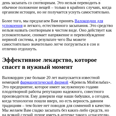
день засыпать со снотворным. Это нельзя переводить в
обычное положение вещей – только в крайних случаях, когда
организм истощен, но не получается уснуть самостоятельно.
Более того, мы предлагаем Вам принять
Валокордин для
успокоения
и легкого, естественного засыпания. Это средство
нельзя назвать снотворным в чистом виде. Оно действует как
успокоительное, снимает напряжение и перевозбуждение
нервной системы, в результате чего Вы можете
самостоятельно значительно легче погрузиться в сон и
отлично отдохнуть.
Эффективное лекарство, которое
спасет в нужный момент
Валокордин уже больше 20 лет выпускается известной
немецкой
фармацевтической фирмой
«Кревель Мойзельбах».
Это предприятие, которое имеет заслуженную годами
плодотворной работы репутацию надежного, совестного
производителя. Ему доверяли еще наши бабушки, а сегодня,
когда технологии пошли вверх, но есть верность давним
традициям – тем более нет поводов для сомнений в качестве.
Мы желаем Вам сладко засыпать без каких-либо средств, но
на всякий случай лучше иметь в аптечке такого «спасателя».