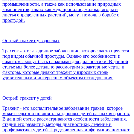
промышленности, а также как использование природных
компонентов, таких как мед, прополис, молоко, ягоды и
листья определенных растений, могут помочь в борьбе с
простудой.
Острый трахеит у взрослых
Трахеит - это загадочное заболевание, которое часто прячется
под видом обычной простуды. Однако его особенности и
симптомы могут быть сложными для диагностики. В данной
статье мы более детально рассмотрим характерные черты и
факторы, которые делают трахеит у взрослых столь
удивительным и интересным объектом исследования.
Острый трахеит у детей
Трахеит - это воспалительное заболевание трахеи, которое
может серьезно повлиять на здоровье детей разных возрастов.
В данной статье рассматриваются особенности заболевания,
стадии его развития, методы диагностики, лечение и
профилактика у детей. Представленная информация поможет