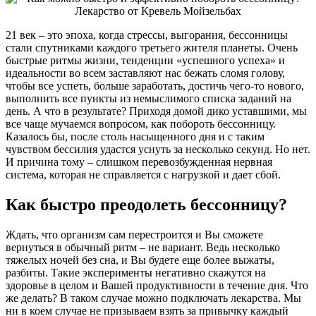
21 век – это эпоха, когда стрессы, выгорания, бессонницы
стали спутниками каждого третьего жителя планеты. Очень
быстрые ритмы жизни, тенденции «успешного успеха» и
идеальности во всем заставляют нас бежать сломя голову,
чтобы все успеть, больше заработать, достичь чего-то нового,
выполнить все пункты из немыслимого списка заданий на
день. А что в результате? Приходя домой дико уставшими, мы
все чаще мучаемся вопросом, как побороть бессонницу.
Казалось бы, после столь насыщенного дня и с таким
чувством бессилия удастся уснуть за несколько секунд. Но нет.
И причина тому – слишком перевозбужденная нервная
система, которая не справляется с нагрузкой и дает сбой.
Как быстро преодолеть бессонницу?
Ждать, что организм сам перестроится и Вы сможете
вернуться в обычный ритм – не вариант. Ведь несколько
тяжелых ночей без сна, и Вы будете еще более выжаты,
разбиты. Такие эксперименты негативно скажутся на
здоровье в целом и Вашей продуктивности в течение дня. Что
же делать? В таком случае можно подключать лекарства. Мы
ни в коем случае не призываем взять за привычку каждый