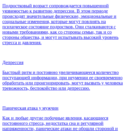
Подростковый возраст сопровождается повышенной
уязвимостью к развитию депрессии. В этом периоде
происходят значительные физические, эмоциональные и
социальные изменения, которые могут повлиять на
психическое состояние подростков. Они сталкиваются с
новыми требованиями, как со стороны семьи, так и со
стороны общества, и могут испытывать высокий уровень
стресса и давления.
Депрессия
Быстрый ритм и постоянно увеличивающееся количество
поступающей информации, при неумении ее своевременно
обработать или проигнорировать, могут вызвать у человека
тревожность, беспокойство или депрессию.
Паническая атака у мужчин
Как и любые другие побочные явления, касающиеся
постоянного стресса, недостатка сна и регулярной
напряженности, панические атаки не обошли стороной и