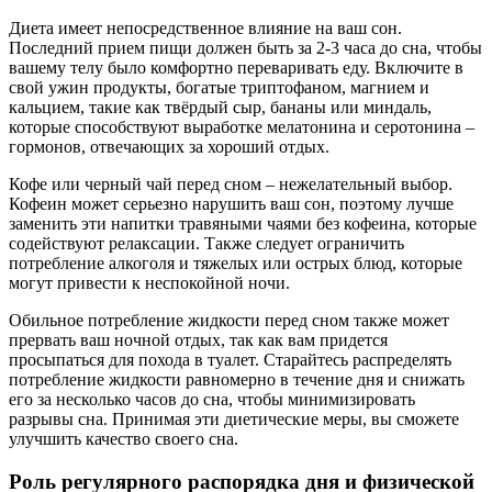
Диета имеет непосредственное влияние на ваш сон.
Последний прием пищи должен быть за 2-3 часа до сна, чтобы
вашему телу было комфортно переваривать еду. Включите в
свой ужин продукты, богатые триптофаном, магнием и
кальцием, такие как твёрдый сыр, бананы или миндаль,
которые способствуют выработке мелатонина и серотонина –
гормонов, отвечающих за хороший отдых.
Кофе или черный чай перед сном – нежелательный выбор.
Кофеин может серьезно нарушить ваш сон, поэтому лучше
заменить эти напитки травяными чаями без кофеина, которые
содействуют релаксации. Также следует ограничить
потребление алкоголя и тяжелых или острых блюд, которые
могут привести к неспокойной ночи.
Обильное потребление жидкости перед сном также может
прервать ваш ночной отдых, так как вам придется
просыпаться для похода в туалет. Старайтесь распределять
потребление жидкости равномерно в течение дня и снижать
его за несколько часов до сна, чтобы минимизировать
разрывы сна. Принимая эти диетические меры, вы сможете
улучшить качество своего сна.
Роль регулярного распорядка дня и физической