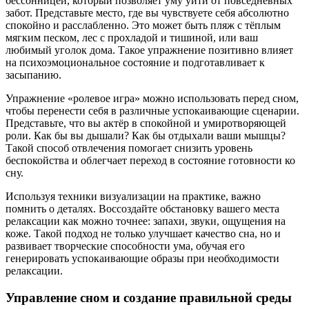
бессонницей, который позволяет уму уйти от повседневных
забот. Представьте место, где вы чувствуете себя абсолютно
спокойно и расслабленно. Это может быть пляж с тёплым
мягким песком, лес с прохладой и тишиной, или ваш
любимый уголок дома. Такое упражнение позитивно влияет
на психоэмоциональное состояние и подготавливает к
засыпанию.
Упражнение «ролевое игра» можно использовать перед сном,
чтобы перенести себя в различные успокаивающие сценарии.
Представьте, что вы актёр в спокойной и умиротворяющей
роли. Как бы вы дышали? Как бы отдыхали ваши мышцы?
Такой способ отвлечения помогает снизить уровень
беспокойства и облегчает переход в состояние готовности ко
сну.
Используя техники визуализации на практике, важно
помнить о деталях. Воссоздайте обстановку вашего места
релаксации как можно точнее: запахи, звуки, ощущения на
коже. Такой подход не только улучшает качество сна, но и
развивает творческие способности ума, обучая его
генерировать успокаивающие образы при необходимости
релаксации.
Управление сном и создание правильной среды