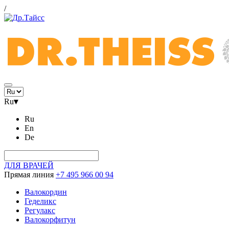
/
Ru
▾
Ru
En
De
ДЛЯ ВРАЧЕЙ
Прямая линия
+7 495 966 00 94
Валокордин
Геделикс
Регулакс
Валокорфитун