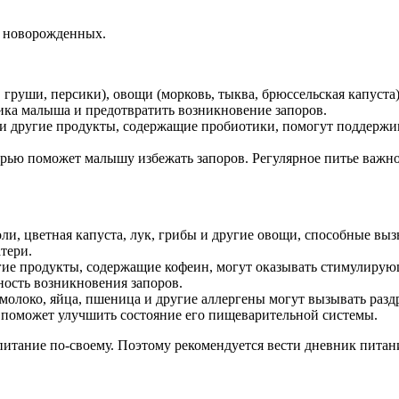
у новорожденных.
груши, персики), овощи (морковь, тыква, брюссельская капуста)
ика малыша и предотвратить возникновение запоров.
г и другие продукты, содержащие пробиотики, помогут поддер
ерью поможет малышу избежать запоров. Регулярное питье важн
ли, цветная капуста, лук, грибы и другие овощи, способные вы
тери.
угие продукты, содержащие кофеин, могут оказывать стимулиру
ость возникновения запоров.
молоко, яйца, пшеница и другие аллергены могут вызывать разд
и поможет улучшить состояние его пищеварительной системы.
питание по-своему. Поэтому рекомендуется вести дневник питан