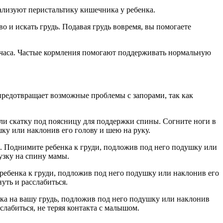
ализуют перистальтику кишечника у ребенка.
во и искать грудь. Подавая грудь вовремя, вы помогаете
3 часа. Частые кормления помогают поддерживать нормальную
предотвращает возможные проблемы с запорами, так как
или скатку под поясницу для поддержки спины. Согните ноги в
ку или наклонив его голову и шею на руку.
те. Поднимите ребенка к груди, подложив под него подушку или
узку на спину мамы.
 ребенка к груди, подложив под него подушку или наклонив его
уть и расслабиться.
нка на вашу грудь, подложив под него подушку или наклонив
сслабиться, не теряя контакта с малышом.