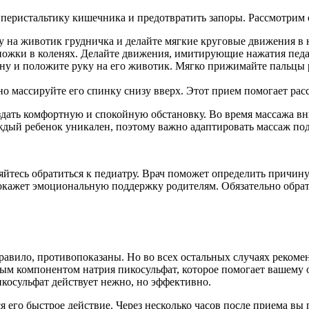
 перистальтику кишечника и предотвратить запоры. Рассмотрим
у на животик грудничка и делайте мягкие круговые движения в 
ножки в коленях. Делайте движения, имитирующие нажатия педа
ину и положите руку на его животик. Мягко прижимайте пальцы 
о массируйте его спинку снизу вверх. Этот прием помогает ра
здать комфортную и спокойную обстановку. Во время массажа вн
ждый ребенок уникален, поэтому важно адаптировать массаж по
няйтесь обратиться к педиатру. Врач поможет определить причин
 окажет эмоциональную поддержку родителям. Обязательно обрати
авило, противопоказаны. Но во всех остальных случаях рекомен
вным компонентом натрия пикосульфат, которое помогает вашему
икосульфат действует нежно, но эффективно.
 его быстрое действие. Через несколько часов после приема вы