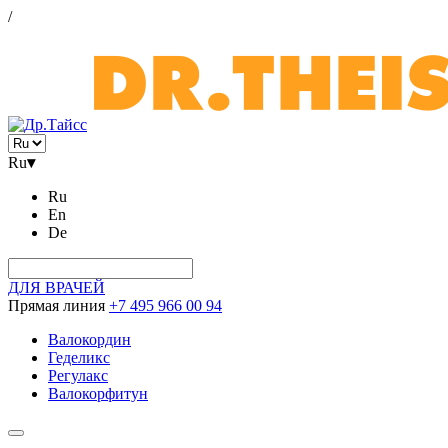
/
Ru
▾
Ru
En
De
ДЛЯ ВРАЧЕЙ
Прямая линия
+7 495 966 00 94
Валокордин
Геделикс
Регулакс
Валокорфитун