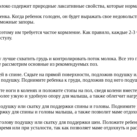
олоко содержит природные лаксативные свойства, которые норм
енка. Когда ребенок голоден, он будет выражать свое недовольст
зможные запоры.
этому им требуется частое кормление. Как правило, каждые 2-
стулу.
 лучше схватить грудь и контролировать поток молока. Все это 
е рассмотрим основные из рекомендуемых поз.
ей в спине. Сядьте на прямой поверхности, подложив подушку 
 подушку. Поднимите ребенка к груди, подложив под него подуш
те ноги в коленях и положите стопы на пол, сведя колени вмес
 более узкую и удобную опору для малыша, а также облегчит нагр
я подушку или скатку для поддержки спины и головы. Поднимите
ржку для спины и головы малыша, а также позволит маме отдохн
д голову подушку или скатку для поддержки шеи. Положите ребе
время или при усталости, так как позволяет маме отдохнуть и ра