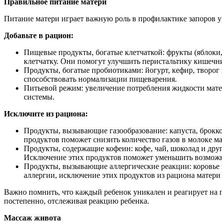
Правильное питание матери
Питание матери играет важную роль в профилактике запоров 
Добавьте в рацион:
Пищевые продукты, богатые клетчаткой: фрукты (яблоки, 
клетчатку. Они помогут улучшить перистальтику кишечн
Продукты, богатые пробиотиками: йогурт, кефир, творо
способствовать нормализации пищеварения.
Питьевой режим: увеличение потребления жидкости мат
системы.
Исключите из рациона:
Продукты, вызывающие газообразование: капуста, брокко
продуктов поможет снизить количество газов в молоке ма
Продукты, содержащие кофеин: кофе, чай, шоколад и др
Исключение этих продуктов поможет уменьшить возможн
Продукты, вызывающие аллергические реакции: коровье 
аллергии, исключение этих продуктов из рациона матер
Важно помнить, что каждый ребенок уникален и реагирует на 
постепенно, отслеживая реакцию ребенка.
Массаж живота