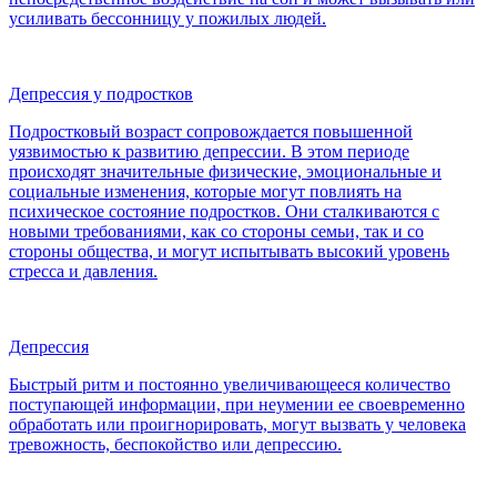
усиливать бессонницу у пожилых людей.
Депрессия у подростков
Подростковый возраст сопровождается повышенной
уязвимостью к развитию депрессии. В этом периоде
происходят значительные физические, эмоциональные и
социальные изменения, которые могут повлиять на
психическое состояние подростков. Они сталкиваются с
новыми требованиями, как со стороны семьи, так и со
стороны общества, и могут испытывать высокий уровень
стресса и давления.
Депрессия
Быстрый ритм и постоянно увеличивающееся количество
поступающей информации, при неумении ее своевременно
обработать или проигнорировать, могут вызвать у человека
тревожность, беспокойство или депрессию.