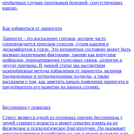
необычных случаях протекания болезней, сопутствующих
кашлю.
Как избавиться от ларингита
Ларингит - это воспаление гортани, которое часто
сопровождается хриплым голосом, сухим кашлем и
дискомфортом в горле. Это неприятное состояние может быть
вызвано различными факторами, такими как вирусные
инфекции, перенапряжение голосовых связок, аллергии и
другие причины. В данной статье мы рассмотрим
разнообразные методы избавления от ларингита, включая
традиционные и нетрадиционные подходы, а также
расскажем о том, как заметить начало появления ларингита и
предотвратить его развитие на ранних стадиях.
Бессонница у пожилых
Стресс является одной из основных причин бессонницы у
людей старшего возраста и может серьезно влиять на их
физическое и психологическое благополучие. Он оказывает
непосредственное воздействие на сон и может вызывать или