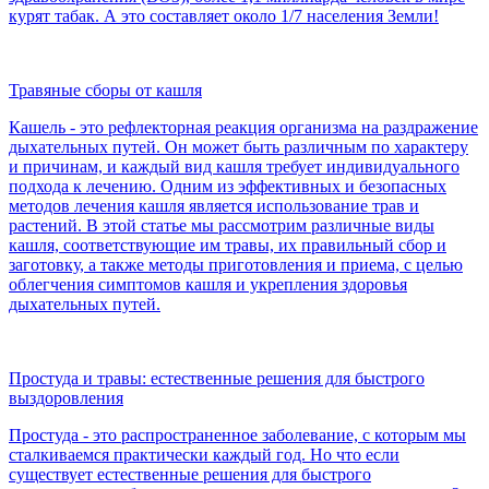
курят табак. А это составляет около 1/7 населения Земли!
Травяные сборы от кашля
Кашель - это рефлекторная реакция организма на раздражение
дыхательных путей. Он может быть различным по характеру
и причинам, и каждый вид кашля требует индивидуального
подхода к лечению. Одним из эффективных и безопасных
методов лечения кашля является использование трав и
растений. В этой статье мы рассмотрим различные виды
кашля, соответствующие им травы, их правильный сбор и
заготовку, а также методы приготовления и приема, с целью
облегчения симптомов кашля и укрепления здоровья
дыхательных путей.
Простуда и травы: естественные решения для быстрого
выздоровления
Простуда - это распространенное заболевание, с которым мы
сталкиваемся практически каждый год. Но что если
существует естественные решения для быстрого