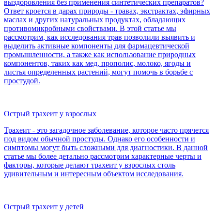
выздоровления без применения синтетических препаратов?
Ответ кроется в дарах природы - травах, экстрактах, эфирных
маслах и других натуральных продуктах, обладающих
противомикробными свойствами. В этой статье мы
рассмотрим, как исследования трав позволили выявить и
выделить активные компоненты для фармацевтической
промышленности, а также как использование природных
компонентов, таких как мед, прополис, молоко, ягоды и
листья определенных растений, могут помочь в борьбе с
простудой.
Острый трахеит у взрослых
Трахеит - это загадочное заболевание, которое часто прячется
под видом обычной простуды. Однако его особенности и
симптомы могут быть сложными для диагностики. В данной
статье мы более детально рассмотрим характерные черты и
факторы, которые делают трахеит у взрослых столь
удивительным и интересным объектом исследования.
Острый трахеит у детей