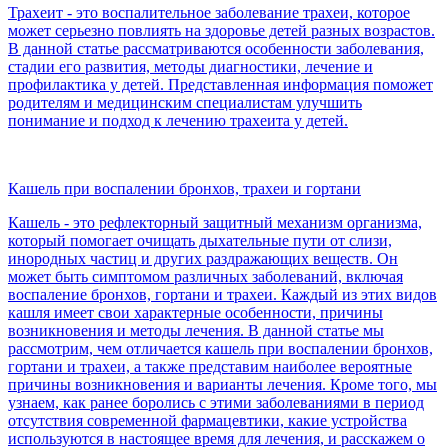
Трахеит - это воспалительное заболевание трахеи, которое
может серьезно повлиять на здоровье детей разных возрастов.
В данной статье рассматриваются особенности заболевания,
стадии его развития, методы диагностики, лечение и
профилактика у детей. Представленная информация поможет
родителям и медицинским специалистам улучшить
понимание и подход к лечению трахеита у детей.
Кашель при воспалении бронхов, трахеи и гортани
Кашель - это рефлекторный защитный механизм организма,
который помогает очищать дыхательные пути от слизи,
инородных частиц и других раздражающих веществ. Он
может быть симптомом различных заболеваний, включая
воспаление бронхов, гортани и трахеи. Каждый из этих видов
кашля имеет свои характерные особенности, причины
возникновения и методы лечения. В данной статье мы
рассмотрим, чем отличается кашель при воспалении бронхов,
гортани и трахеи, а также представим наиболее вероятные
причины возникновения и варианты лечения. Кроме того, мы
узнаем, как ранее боролись с этими заболеваниями в период
отсутствия современной фармацевтики, какие устройства
используются в настоящее время для лечения, и расскажем о