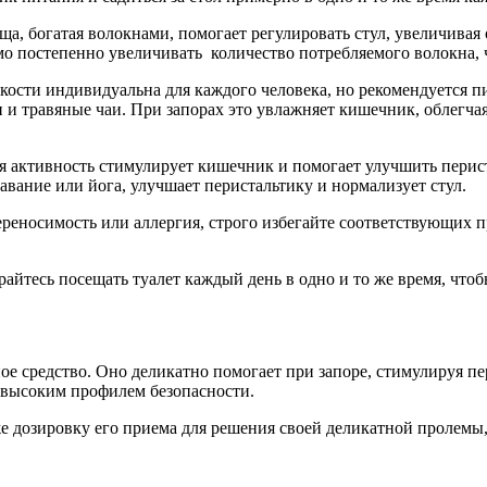
ща, богатая волокнами, помогает регулировать стул, увеличивая
мо постепенно увеличивать количество потребляемого волокна, 
ости индивидуальна для каждого человека, но рекомендуется пи
и и травяные чаи. При запорах это увлажняет кишечник, облегч
ая активность стимулирует кишечник и помогает улучшить пери
лавание или йога, улучшает перистальтику и нормализует стул.
ереносимость или аллергия, строго избегайте соответствующих 
айтесь посещать туалет каждый день в одно и то же время, чтоб
ное средство. Оно деликатно помогает при запоре, стимулируя п
 высоким профилем безопасности.
же дозировку его приема для решения своей деликатной пролемы