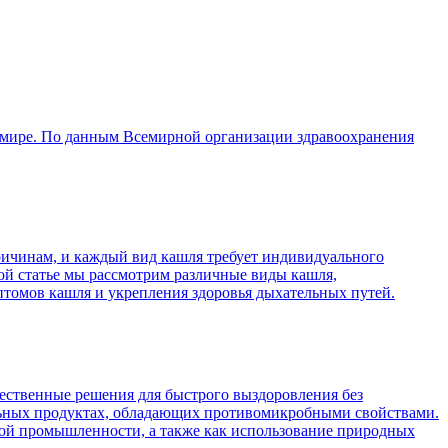
в мире. По данным Всемирной организации здравоохранения
причинам, и каждый вид кашля требует индивидуального
той статье мы рассмотрим различные виды кашля,
птомов кашля и укрепления здоровья дыхательных путей.
стественные решения для быстрого выздоровления без
ральных продуктах, обладающих противомикробными свойствами.
кой промышленности, а также как использование природных