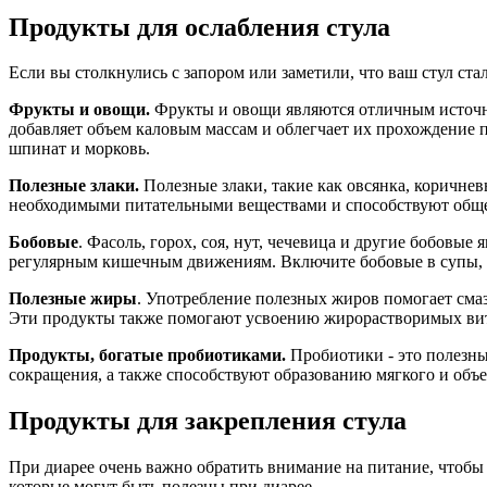
Продукты для ослабления стула
Если вы столкнулись с запором или заметили, что ваш стул ст
Фрукты и овощи.
Фрукты и овощи являются отличным источни
добавляет объем каловым массам и облегчает их прохождение 
шпинат и морковь.
Полезные злаки.
Полезные злаки, такие как овсянка, коричнев
необходимыми питательными веществами и способствуют общ
Бобовые
. Фасоль, горох, соя, нут, чечевица и другие бобовы
регулярным кишечным движениям. Включите бобовые в супы, са
Полезные жиры
. Употребление полезных жиров помогает сма
Эти продукты также помогают усвоению жирорастворимых ви
Продукты, богатые пробиотиками.
Пробиотики - это полезн
сокращения, а также способствуют образованию мягкого и объе
Продукты для закрепления стула
При диарее очень важно обратить внимание на питание, чтоб
которые могут быть полезны при диарее.