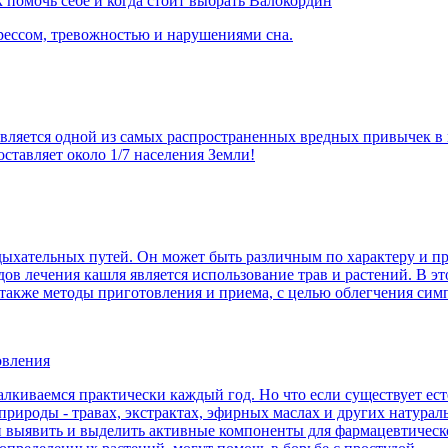
 помочь себе и когда стоит выбрать Валокордин
рессом, тревожностью и нарушениями сна.
 является одной из самых распространенных вредных привычек 
оставляет около 1/7 населения Земли!
 дыхательных путей. Он может быть различным по характеру и 
ов лечения кашля является использование трав и растений. В э
а также методы приготовления и приема, с целью облегчения сим
овления
талкиваемся практически каждый год. Но что если существует е
 природы - травах, экстрактах, эфирных маслах и других нату
ли выявить и выделить активные компоненты для фармацевтичес