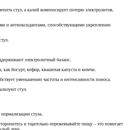
пить стул, а калий компенсирует потерю электролитов,
нами и антиоксидантами, способствующими укреплению
стул.
оддерживают электролитный баланс.
, как йогурт, кефир, квашеная капуста и кимчи.
обствует уменьшению частоты и интенсивности поноса.
ализуют стул.
 нормализации стула.
 торопитесь и тщательно пережевывайте пищу – это помогает
ждый день.