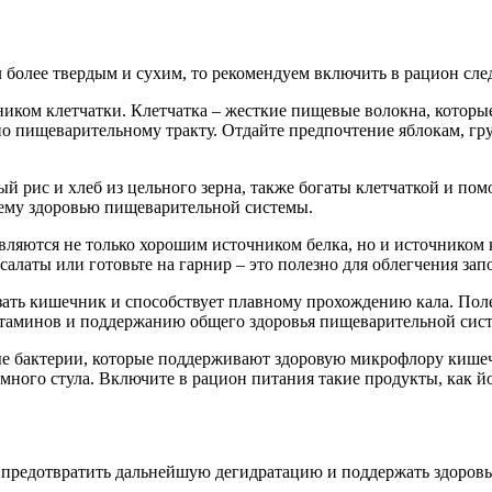
ал более твердым и сухим, то рекомендуем включить в рацион с
ком клетчатки. Клетчатка – жесткие пищевые волокна, которые
по пищеварительному тракту. Отдайте предпочтение яблокам, гр
ый рис и хлеб из цельного зерна, также богаты клетчаткой и по
ему здоровью пищеварительной системы.
е являются не только хорошим источником белка, но и источнико
латы или готовьте на гарнир – это полезно для облегчения запо
зать кишечник и способствует плавному прохождению кала. Поле
таминов и поддержанию общего здоровья пищеварительной сис
ые бактерии, которые поддерживают здоровую микрофлору кише
много стула. Включите в рацион питания такие продукты, как йо
ы предотвратить дальнейшую дегидратацию и поддержать здоров