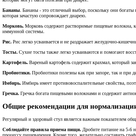
Бананы
. Бананы - это отличный выбор, поскольку они богат
которая зачастую сопровождает диарею.
Морковь.
Морковь содержит растворимые пищевые волокна, к
иммунной системы.
Рис.
Рис легко усваивается и не раздражает желудочно-кишечны
Тосты.
Сухие тосты также легко усваиваются и помогают вос
Картофель.
Вареный картофель содержит крахмал, который зак
Пробиотики.
Пробиотики полезны как при запоре, так и при ди
Имбирь.
Имбирь имеет противовоспалительные свойства, поэт
Гречка.
Гречка богата пищевыми волокнами и содержит антио
Общие рекомендации для нормализации
Регулярный и здоровый стул является важным показателем общ
Соблюдайте правила приема пищи.
Дробите питание на 5-6 
процессу пищеварения. Кроме того, желательно составить графи