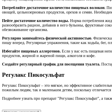
Потребляйте достаточное количество пищевых волокон
. Пи
овощей, цельнозерновых продуктов, орехов и семян. Необходи
Пейте достаточное количество воды.
Норма потребления жидк
разнообразить рацион, добавив в него бульоны, фруктовые сок
обезвоживание организма.
Регулярно занимайтесь физической активностью
. Физическ
пищу вперед. Регулярные упражнения, такие как ходьба, бег, п
Избегайте пищевых аллергенов.
Если у вас есть пищевая неп
продуктов, жирной и жареной пищи, алкоголя и кофе.
Создайте регулярный график для посещения туалета.
Постар
Регулакс Пикосульфат
Регулакс Пикосульфат – это мягкое, но эффективное слабитель
пожилым людям, так и маленьким детям, поскольку отличается
Подробнее узнать про препарат "Регулакс Пикосульфат", а так
Перейти на страницу препарата "Регулакс Пикосульфат"