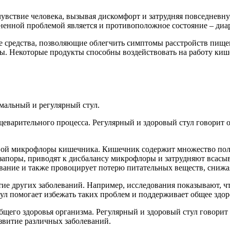
вствие человека, вызывая дискомфорт и затрудняя повседневную
аненной проблемой является и противоположное состояние – диар
 средства, позволяющие облегчить симптомы расстройств пищев
ы. Некоторые продукты способны воздействовать на работу ки
рмальный и регулярный стул.
варительного процесса. Регулярный и здоровый стул говорит о 
овой микрофлоры кишечника. Кишечник содержит множество пол
запоры, приводят к дисбалансу микрофлоры и затрудняют всасы
ивание и также провоцирует потерю питательных веществ, сниж
тие других заболеваний. Например, исследования показывают, ч
ул помогает избежать таких проблем и поддерживает общее здо
общего здоровья организма. Регулярный и здоровый стул говори
звитие различных заболеваний.