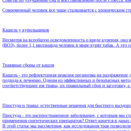
Советы по улучшению сна и восстановлению после стресса: как
Современный человек все чаще сталкивается с хроническим ст
Кашель у курильщиков
Несмотря на всеобщую осведомленность о вреде курения, оно
(ВОЗ), более 1,1 миллиарда человек в мире курят табак. А это с
Травяные сборы от кашля
Кашель - это рефлекторная реакция организма на раздражение
подхода к лечению. Одним из эффективных и безопасных метод
соответствующие им травы, их правильный сбор и заготовку, 
Простуда и травы: естественные решения для быстрого выздор
Простуда - это распространенное заболевание, с которым мы с
применения синтетических препаратов? Ответ кроется в дарах
В этой статье мы рассмотрим, как исследования трав позволи