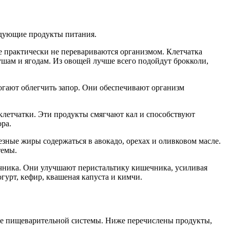
ледующие продукты питания.
 практически не перевариваются организмом. Клетчатка
ушам и ягодам. Из овощей лучше всего подойдут брокколи,
могают облегчить запор. Они обеспечивают организм
м клетчатки. Эти продукты смягчают кал и способствуют
ра.
зные жиры содержаться в авокадо, орехах и оливковом масле.
темы.
чника. Они улучшают перистальтику кишечника, усиливая
гурт, кефир, квашеная капуста и кимчи.
ье пищеварительной системы. Ниже перечислены продукты,