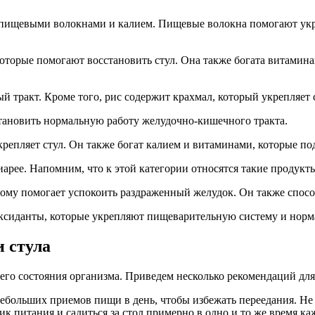
ы пищевыми волокнами и калием. Пищевые волокна помогают укре
оторые помогают восстановить стул. Она также богата витами
й тракт. Кроме того, рис содержит крахмал, который укрепляет 
становить нормальную работу желудочно-кишечного тракта.
репляет стул. Он также богат калием и витаминами, которые п
арее. Напомним, что к этой категории относятся такие продукты
ому помогает успокоить раздраженный желудок. Он также спос
ксиданты, которые укрепляют пищеварительную систему и норм
 стула
его состояния организма. Приведем несколько рекомендаций для
небольших приемов пищи в день, чтобы избежать переедания. Не
к питания и садиться за стол примерно в одно и то же время ка