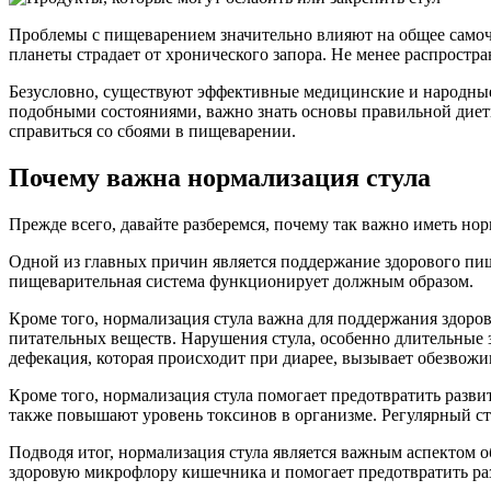
Проблемы с пищеварением значительно влияют на общее самочу
планеты страдает от хронического запора. Не менее распростр
Безусловно, существуют эффективные медицинские и народные
подобными состояниями, важно знать основы правильной диет
справиться со сбоями в пищеварении.
Почему важна нормализация стула
Прежде всего, давайте разберемся, почему так важно иметь но
Одной из главных причин является поддержание здорового пище
пищеварительная система функционирует должным образом.
Кроме того, нормализация стула важна для поддержания здор
питательных веществ. Нарушения стула, особенно длительные 
дефекация, которая происходит при диарее, вызывает обезвож
Кроме того, нормализация стула помогает предотвратить разви
также повышают уровень токсинов в организме. Регулярный ст
Подводя итог, нормализация стула является важным аспектом 
здоровую микрофлору кишечника и помогает предотвратить ра