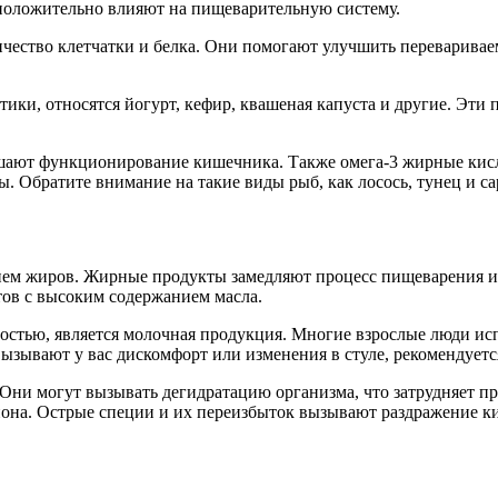
 положительно влияют на пищеварительную систему.
личество клетчатки и белка. Они помогают улучшить переварива
тики, относятся йогурт, кефир, квашеная капуста и другие. Эт
шают функционирование кишечника. Также омега-3 жирные кисл
. Обратите внимание на такие виды рыб, как лосось, тунец и с
ием жиров. Жирные продукты замедляют процесс пищеварения и
ов с высоким содержанием масла.
остью, является молочная продукция. Многие взрослые люди и
ызывают у вас дискомфорт или изменения в стуле, рекомендуется
. Они могут вызывать дегидратацию организма, что затрудняет 
она. Острые специи и их переизбыток вызывают раздражение киш