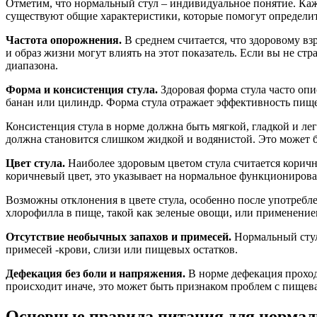
Отметим, что нормальный стул – индивидуальное понятие. Ка
существуют общие характеристики, которые помогут определить
Частота опорожнения.
В среднем считается, что здоровому вз
и образ жизни могут влиять на этот показатель. Если вы не ст
диапазона.
Форма и консистенция стула.
Здоровая форма стула часто оп
банан или цилиндр. Форма стула отражает эффективность пищ
Консистенция стула в норме должна быть мягкой, гладкой и ле
должна становится слишком жидкой и водянистой. Это может 
Цвет стула.
Наиболее здоровым цветом стула считается коричн
коричневый цвет, это указывает на нормальное функциониров
Возможны отклонения в цвете стула, особенно после употреб
хлорофилла в пище, такой как зеленые овощи, или применение
Отсутствие необычных запахов и примесей.
Нормальный стул 
примесей -крови, слизи или пищевых остатков.
Дефекация без боли и напряжения.
В норме дефекация проход
происходит иначе, это может быть признаком проблем с пищевар
Основные правила питания для нормал