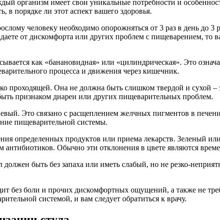
ждый организм имеет свои уникальные потребности и особеннос
, в порядке ли этот аспект вашего здоровья.
рослому человеку необходимо опорожняться от 3 раз в день до 3
радаете от дискомфорта или других проблем с пищеварением, то 
исывается как «банановидная» или «цилиндрическая». Это означ
еварительного процесса и движения через кишечник.
гко проходящей. Она не должна быть слишком твердой и сухой – 
быть признаком диареи или других пищеварительных проблем.
евый. Это связано с расщеплением желчных пигментов в печени 
ание пищеварительной системы.
ления определенных продуктов или приема лекарств. Зеленый и
м антибиотиков. Обычно эти отклонения в цвете являются врем
должен быть без запаха или иметь слабый, но не резко-неприя
ит без боли и прочих дискомфортных ощущений, а также не тре
ительной системой, и вам следует обратиться к врачу.
изации стула