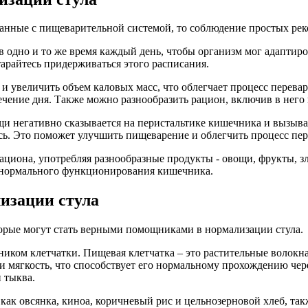
язанные с пищеварительной системой, то соблюдение простых ре
 одно и то же время каждый день, чтобы организм мог адаптиро
арайтесь придерживаться этого расписания.
и увеличить объем каловых масс, что облегчает процесс перева
 течение дня. Также можно разнообразить рацион, включив в нег
и негативно сказывается на перистальтике кишечника и вызыв
сь. Это поможет улучшить пищеварение и облегчить процесс пе
ациона, употребляя разнообразные продукты - овощи, фрукты, з
 нормального функционирования кишечника.
изации стула
торые могут стать верными помощниками в нормализации стула.
ком клетчатки. Пищевая клетчатка – это растительные волокна
 и мягкость, что способствует его нормальному прохождению че
 тыква.
ак овсянка, киноа, коричневый рис и цельнозерновой хлеб, так