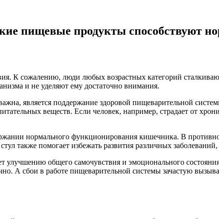
кие пищевые продукты способствуют но
ствия. К сожалению, люди любых возрастных категорий сталкива
низма и не уделяют ему достаточно внимания.
важна, является поддержание здоровой пищеварительной систем
итательных веществ. Если человек, например, страдает от хрони
держании нормального функционирования кишечника. В противн
стул также помогает избежать развития различных заболеваний,
ет улучшению общего самочувствия и эмоционального состояния
ично. А сбои в работе пищеварительной системы зачастую вызыва