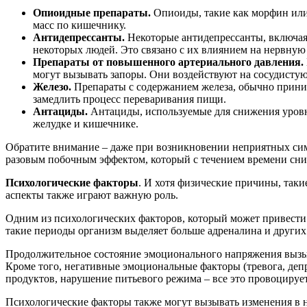
Опиоидные препараты.
Опиоиды, такие как морфин или 
масс по кишечнику.
Антидепрессанты.
Некоторые антидепрессанты, включая 
некоторых людей. Это связано с их влиянием на нервную
Препараты от повышенного артериального давления.
могут вызывать запоры. Они воздействуют на сосудисту
Железо.
Препараты с содержанием железа, обычно прини
замедлить процесс переваривания пищи.
Антациды.
Антациды, используемые для снижения уровн
желудке и кишечнике.
Обратите внимание – даже при возникновении неприятных симп
разовым побочным эффектом, который с течением времени сниз
Психологические факторы
. И хотя физические причины, так
аспекты также играют важную роль.
Одним из психологических факторов, который может привести 
такие периоды организм выделяет больше адреналина и други
Продолжительное состояние эмоционального напряжения вызыва
Кроме того, негативные эмоциональные факторы (тревога, де
продуктов, нарушение питьевого режима – все это провоцируе
Психологические факторы также могут вызывать изменения в н