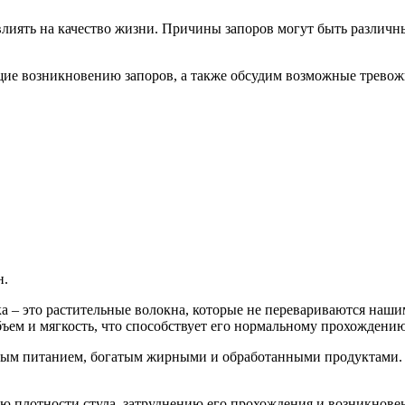
овлиять на качество жизни. Причины запоров могут быть различ
щие возникновению запоров, а также обсудим возможные тревож
н.
а – это растительные волокна, которые не перевариваются наши
бъем и мягкость, что способствует его нормальному прохождени
ным питанием, богатым жирными и обработанными продуктами. 
ю плотности стула, затруднению его прохождения и возникнове