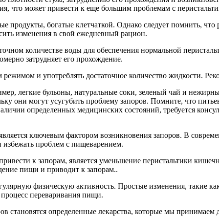
ия, что может привести к еще большим проблемам с перистальти
е продукты, богатые клетчаткой. Однако следует помнить, что
сить изменения в свой ежедневный рацион.
точном количестве воды для обеспечения нормальной перисталь
номерно затрудняет его прохождение.
 режимом и употреблять достаточное количество жидкости. Реком
мер, легкие бульоны, натуральные соки, зеленый чай и нежирн
льку они могут усугубить проблему запоров. Помните, что пить
наличии определенных медицинских состояний, требуется консул
вляется ключевым фактором возникновения запоров. В совреме
 и избежать проблем с пищеварением.
ривести к запорам, является уменьшение перистальтики кишеч
ение пищи и приводит к запорам..
егулярную физическую активность. Простые изменения, такие к
 процесс переваривания пищи.
в становятся определенные лекарства, которые мы принимаем д