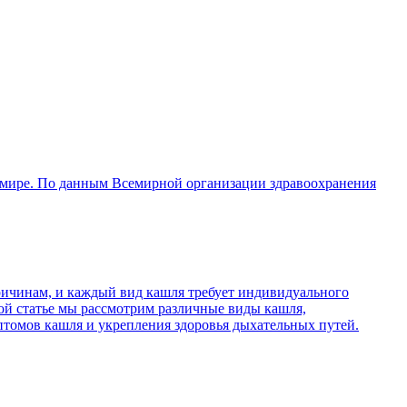
в мире. По данным Всемирной организации здравоохранения
причинам, и каждый вид кашля требует индивидуального
той статье мы рассмотрим различные виды кашля,
птомов кашля и укрепления здоровья дыхательных путей.