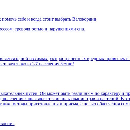
 помочь себе и когда стоит выбрать Валокордин
рессом, тревожностью и нарушениями сна.
 является одной из самых распространенных вредных привычек 
оставляет около 1/7 населения Земли!
 дыхательных путей. Он может быть различным по характеру и 
ов лечения кашля является использование трав и растений. В э
а также методы приготовления и приема, с целью облегчения сим
овления