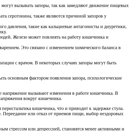
 могут вызывать запоры, так как замедляют движение пищевых
та серотонина, также являются причиной запоров у
го давления, такие как кальциевые антагонисты и диуретики,
ику.
юдей. Железо может повлиять на работу кишечника и
арением. Это связано с изменением химического баланса в
тации с врачом. В некоторых случаях запоры могут быть
быть основным фактором появления запора, психологические
ое напряжение вызывают изменения в работе кишечника. В
напряжения вокруг кишечника.
перистальтика кишечника, что и приводит к задержке стула.
. Переедание или отказ от приемов пищи, выбор нездоровых
ным стрессом или депрессией, становятся менее активными и