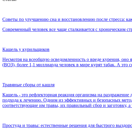
Советы по улучшению сна и восстановлению после стресса: как
Современный человек все чаще сталкивается с хроническим ст
Кашель у курильщиков
Несмотря на всеобщую осведомленность о вреде курения, оно
(ВОЗ), более 1,1 миллиарда человек в мире курят табак. А это с
Травяные сборы от кашля
Кашель - это рефлекторная реакция организма на раздражение
подхода к лечению. Одним из эффективных и безопасных метод
соответствующие им травы, их правильный сбор и заготовку, 
Простуда и травы: естественные решения для быстрого выздор