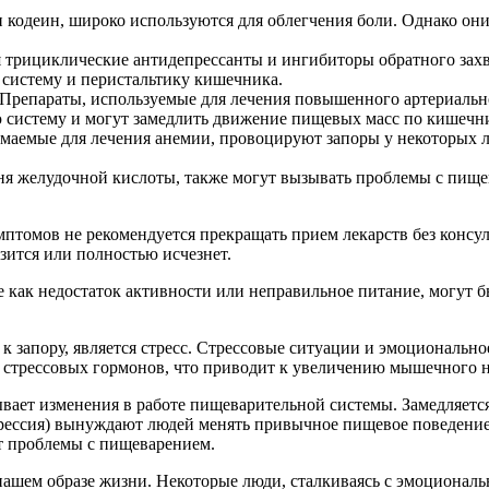
кодеин, широко используются для облегчения боли. Однако они
трициклические антидепрессанты и ингибиторы обратного захва
 систему и перистальтику кишечника.
Препараты, используемые для лечения повышенного артериально
ю систему и могут замедлить движение пищевых масс по кишечн
маемые для лечения анемии, провоцируют запоры у некоторых л
я желудочной кислоты, также могут вызывать проблемы с пищев
томов не рекомендуется прекращать прием лекарств без консуль
ится или полностью исчезнет.
ие как недостаток активности или неправильное питание, могут 
к запору, является стресс. Стрессовые ситуации и эмоциональн
х стрессовых гормонов, что приводит к увеличению мышечного 
ет изменения в работе пищеварительной системы. Замедляется 
прессия) вынуждают людей менять привычное пищевое поведение
т проблемы с пищеварением.
ашем образе жизни. Некоторые люди, сталкиваясь с эмоциональ