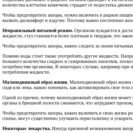
количества клетчатки кишечник страдает от недостатка движен
Чтобы предотвратить запоры, нужно включить в рацион пищевы
вызвать дискомфорт и вздутие. Поэтому важно постепенно вно
Неправильный питьевой режим.
Организм нуждается в доста
жидкости, стул становится более плотным и твердым, что зако
Чтобы предотвратить запоры, важно следить за своим питьевым
Помимо воды стоит также употреблять другие жидкости. Напри
большого количества сладких и газированных напитков, поско
потребностям организма. В некоторых случаях, например при 
потребления жидкости.
Малоподвижный образ жизни
. Малоподвижный образ жизни я
сидя или лежа, важно понимать, как активизировать свое тело
Одной из причин, почему малоподвижный образ жизни может п
органы в брюшной полости сжимаются, что затрудняет прохожд
Чтобы предотвратить запоры, важно включить в свою жизнь р
спины, могут существенно улучшить перистальтику и ускорить
Некоторые лекарства.
Иногда причиной возникновения запоро