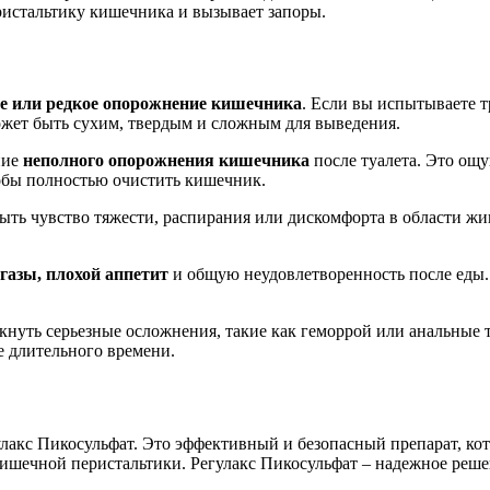
ристальтику кишечника и вызывает запоры.
ое или редкое опорожнение кишечника
. Если вы испытываете т
может быть сухим, твердым и сложным для выведения.
ние
неполного опорожнения кишечника
после туалета. Это ощ
тобы полностью очистить кишечник.
быть чувство тяжести, распирания или дискомфорта в области ж
 газы, плохой аппетит
и общую неудовлетворенность после еды.
нуть серьезные осложнения, такие как геморрой или анальные т
е длительного времени.
улакс Пикосульфат. Это эффективный и безопасный препарат, ко
 кишечной перистальтики. Регулакс Пикосульфат – надежное реш