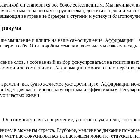
рактикой он становится все более естественным. Мы начинаем в
омогает нам справляться с трудностями, достигать целей и жит
ращающая внутренние барьеры в ступени к успеху и благополуч
о разума
аше мышление и влиять на наше самоощущение. Аффирмации – э
 веру в себя. Они подобны семенам, которые мы сажаем в саду 
сение слов, а осознанный выбор фокусироваться на позитивных 
дностями или сомнениями. Аффирмации помогают нам перепрогра
ремени, как будто желаемое уже достигнуто. Аффирмации можно
рый будет для вас наиболее комфортным и эффективным. Регуля
емой частью жизни.
. Она помогает снять напряжение, успокоить ум и тело, восстан
нием в моменты стресса. Глубокое, медленное дыхание помогае
а учит нас фокусироваться на настоящем моменте, отпускать н