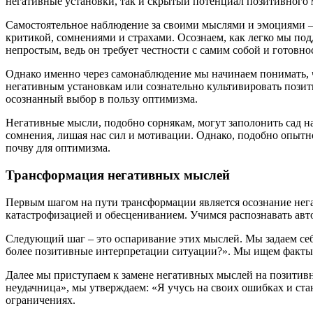
негативные установки, так и скрытый потенциал позитивного
Самостоятельное наблюдение за своими мыслями и эмоциями –
критикой, сомнениями и страхами. Осознаем, как легко мы под
непростым, ведь он требует честности с самим собой и готовн
Однако именно через самонаблюдение мы начинаем понимать, чт
негативным установкам или сознательно культивировать позит
осознанный выбор в пользу оптимизма.
Негативные мысли, подобно сорнякам, могут заполонить сад 
сомнения, лишая нас сил и мотивации. Однако, подобно опытн
почву для оптимизма.
Трансформация негативных мыслей
Первым шагом на пути трансформации является осознание нег
катастрофизацией и обесцениванием. Учимся распознавать авт
Следующий шаг – это оспаривание этих мыслей. Мы задаем себ
более позитивные интерпретации ситуации?». Мы ищем факты и
Далее мы приступаем к замене негативных мыслей на позитивны
неудачница», мы утверждаем: «Я учусь на своих ошибках и ст
ограничениях.