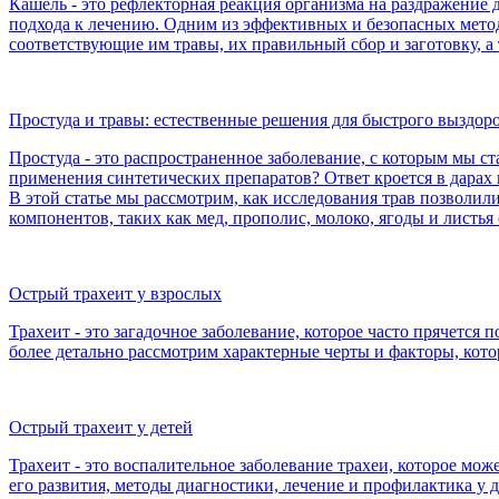
Кашель - это рефлекторная реакция организма на раздражение
подхода к лечению. Одним из эффективных и безопасных метод
соответствующие им травы, их правильный сбор и заготовку, 
Простуда и травы: естественные решения для быстрого выздор
Простуда - это распространенное заболевание, с которым мы с
применения синтетических препаратов? Ответ кроется в дарах
В этой статье мы рассмотрим, как исследования трав позволи
компонентов, таких как мед, прополис, молоко, ягоды и листья
Острый трахеит у взрослых
Трахеит - это загадочное заболевание, которое часто прячетс
более детально рассмотрим характерные черты и факторы, кот
Острый трахеит у детей
Трахеит - это воспалительное заболевание трахеи, которое мож
его развития, методы диагностики, лечение и профилактика 