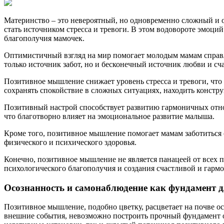
Материнство – это невероятный, но одновременно сложный и 
стать источником стресса и тревоги. В этом водовороте эмоц
благополучия мамочек.
Оптимистичный взгляд на мир помогает молодым мамам справля
только источник забот, но и бесконечный источник любви и сча
Позитивное мышление снижает уровень стресса и тревоги, что
сохранять спокойствие в сложных ситуациях, находить констр
Позитивный настрой способствует развитию гармоничных отнош
что благотворно влияет на эмоциональное развитие малыша.
Кроме того, позитивное мышление помогает мамам заботиться 
физического и психического здоровья.
Конечно, позитивное мышление не является панацеей от всех
психологического благополучия и создания счастливой и гармо
Осознанность и самонаблюдение как фундамент 
Позитивное мышление, подобно цветку, расцветает на почве о
внешние события, невозможно построить прочный фундамент о