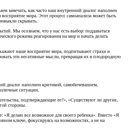
ем замечать, как часто наш внутренний диалог наполнен
и восприятие мира. Этот процесс самоанализа может быть
привыкли скрывать.
тий. Мы осознаем, что у нас есть выбор: поддаваться
ческого режима реагирования на мир и начать делать
скажают наше восприятие мира, подпитывают страхи и
ровать эти негативные мысли, превращая их в плодородную
ний диалог наполнен критикой, самобичеванием,
азличные ситуации.
зательства, подтверждающие ее?», «Существуют ли другие,
гой стороны.
: «Я делаю все возможное для своего ребенка». Вместо «Я
вном ключе, фокусируясь на возможностях, а не на