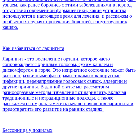
узнаем, как ранее боролись с этими заболеваниями в период
отсутствия современной фармацевтики, какие устройства
используются в настоящее время для лечения, и расскажем о
необычных случаях протекания болезней, сопутствующих
кашлю.
Как избавиться от ларингита
Ларингит - это воспаление гортани, которое часто
сопровождается хриплым голосом, сухим кашлем и
дискомфортом в горле. Это неприятное состояние может быть
вызвано различными факторами, такими как вирусные
инфекции, перенапряжение голосовых связок, аллергии и
другие причины. В данной статье мы рассмотрим
разнообразные методы избавления от ларингита, включая
традиционные и нетрадиционные подходы, а также
расскажем о том, как заметить начало появления ларингита и
предотвратить его развитие на ранних стадиях.
Бессонница у пожилых