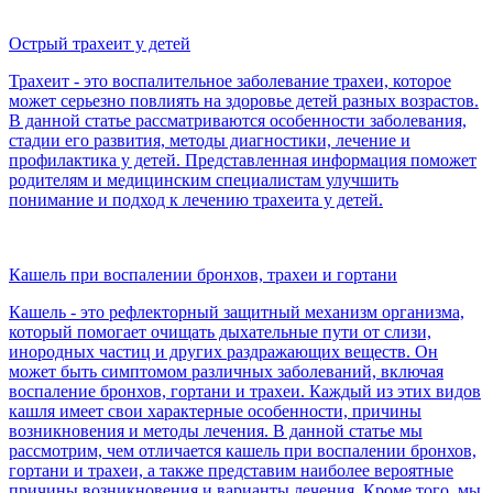
Острый трахеит у детей
Трахеит - это воспалительное заболевание трахеи, которое
может серьезно повлиять на здоровье детей разных возрастов.
В данной статье рассматриваются особенности заболевания,
стадии его развития, методы диагностики, лечение и
профилактика у детей. Представленная информация поможет
родителям и медицинским специалистам улучшить
понимание и подход к лечению трахеита у детей.
Кашель при воспалении бронхов, трахеи и гортани
Кашель - это рефлекторный защитный механизм организма,
который помогает очищать дыхательные пути от слизи,
инородных частиц и других раздражающих веществ. Он
может быть симптомом различных заболеваний, включая
воспаление бронхов, гортани и трахеи. Каждый из этих видов
кашля имеет свои характерные особенности, причины
возникновения и методы лечения. В данной статье мы
рассмотрим, чем отличается кашель при воспалении бронхов,
гортани и трахеи, а также представим наиболее вероятные
причины возникновения и варианты лечения. Кроме того, мы