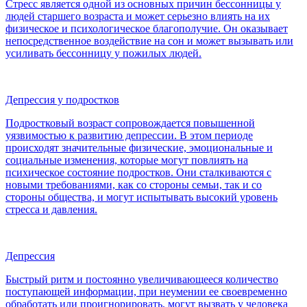
Стресс является одной из основных причин бессонницы у
людей старшего возраста и может серьезно влиять на их
физическое и психологическое благополучие. Он оказывает
непосредственное воздействие на сон и может вызывать или
усиливать бессонницу у пожилых людей.
Депрессия у подростков
Подростковый возраст сопровождается повышенной
уязвимостью к развитию депрессии. В этом периоде
происходят значительные физические, эмоциональные и
социальные изменения, которые могут повлиять на
психическое состояние подростков. Они сталкиваются с
новыми требованиями, как со стороны семьи, так и со
стороны общества, и могут испытывать высокий уровень
стресса и давления.
Депрессия
Быстрый ритм и постоянно увеличивающееся количество
поступающей информации, при неумении ее своевременно
обработать или проигнорировать, могут вызвать у человека