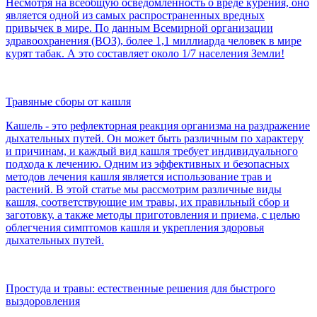
Несмотря на всеобщую осведомленность о вреде курения, оно
является одной из самых распространенных вредных
привычек в мире. По данным Всемирной организации
здравоохранения (ВОЗ), более 1,1 миллиарда человек в мире
курят табак. А это составляет около 1/7 населения Земли!
Травяные сборы от кашля
Кашель - это рефлекторная реакция организма на раздражение
дыхательных путей. Он может быть различным по характеру
и причинам, и каждый вид кашля требует индивидуального
подхода к лечению. Одним из эффективных и безопасных
методов лечения кашля является использование трав и
растений. В этой статье мы рассмотрим различные виды
кашля, соответствующие им травы, их правильный сбор и
заготовку, а также методы приготовления и приема, с целью
облегчения симптомов кашля и укрепления здоровья
дыхательных путей.
Простуда и травы: естественные решения для быстрого
выздоровления