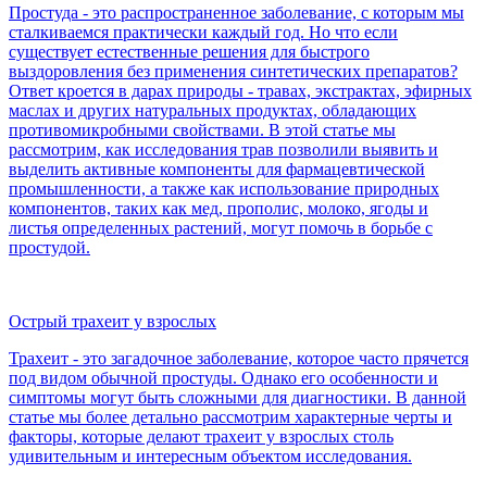
Простуда - это распространенное заболевание, с которым мы
сталкиваемся практически каждый год. Но что если
существует естественные решения для быстрого
выздоровления без применения синтетических препаратов?
Ответ кроется в дарах природы - травах, экстрактах, эфирных
маслах и других натуральных продуктах, обладающих
противомикробными свойствами. В этой статье мы
рассмотрим, как исследования трав позволили выявить и
выделить активные компоненты для фармацевтической
промышленности, а также как использование природных
компонентов, таких как мед, прополис, молоко, ягоды и
листья определенных растений, могут помочь в борьбе с
простудой.
Острый трахеит у взрослых
Трахеит - это загадочное заболевание, которое часто прячется
под видом обычной простуды. Однако его особенности и
симптомы могут быть сложными для диагностики. В данной
статье мы более детально рассмотрим характерные черты и
факторы, которые делают трахеит у взрослых столь
удивительным и интересным объектом исследования.