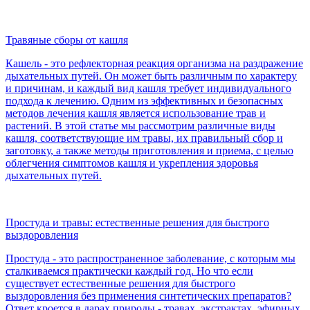
Травяные сборы от кашля
Кашель - это рефлекторная реакция организма на раздражение
дыхательных путей. Он может быть различным по характеру
и причинам, и каждый вид кашля требует индивидуального
подхода к лечению. Одним из эффективных и безопасных
методов лечения кашля является использование трав и
растений. В этой статье мы рассмотрим различные виды
кашля, соответствующие им травы, их правильный сбор и
заготовку, а также методы приготовления и приема, с целью
облегчения симптомов кашля и укрепления здоровья
дыхательных путей.
Простуда и травы: естественные решения для быстрого
выздоровления
Простуда - это распространенное заболевание, с которым мы
сталкиваемся практически каждый год. Но что если
существует естественные решения для быстрого
выздоровления без применения синтетических препаратов?
Ответ кроется в дарах природы - травах, экстрактах, эфирных