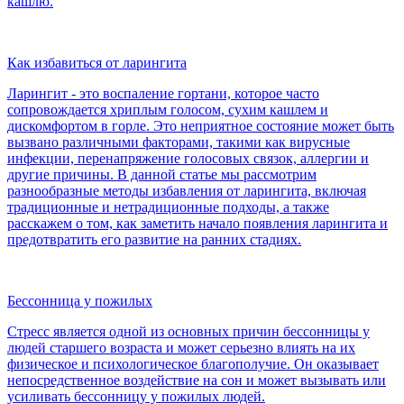
кашлю.
Как избавиться от ларингита
Ларингит - это воспаление гортани, которое часто
сопровождается хриплым голосом, сухим кашлем и
дискомфортом в горле. Это неприятное состояние может быть
вызвано различными факторами, такими как вирусные
инфекции, перенапряжение голосовых связок, аллергии и
другие причины. В данной статье мы рассмотрим
разнообразные методы избавления от ларингита, включая
традиционные и нетрадиционные подходы, а также
расскажем о том, как заметить начало появления ларингита и
предотвратить его развитие на ранних стадиях.
Бессонница у пожилых
Стресс является одной из основных причин бессонницы у
людей старшего возраста и может серьезно влиять на их
физическое и психологическое благополучие. Он оказывает
непосредственное воздействие на сон и может вызывать или
усиливать бессонницу у пожилых людей.