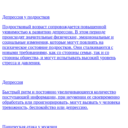
Депрессия у подростков
Подростковый возраст сопровождается повышенной
уязвимостью к развитию депрессии. В этом периоде
происходят значительные физические, эмоциональные и
социальные изменения, которые могут повлиять на
психическое состояние подростков. Они сталкиваются с
новыми требованиями, как со стороны семьи, так и со
стороны общества, и могут испытывать высокий уровень
стресса и давления.
Депрессия
Быстрый ритм и постоянно увеличивающееся количество
поступающей информации, при неумении ее своевременно
обработать или проигнорировать, могут вызвать у человека
тревожность, беспокойство или депрессию.
Паническая атака у мужчин