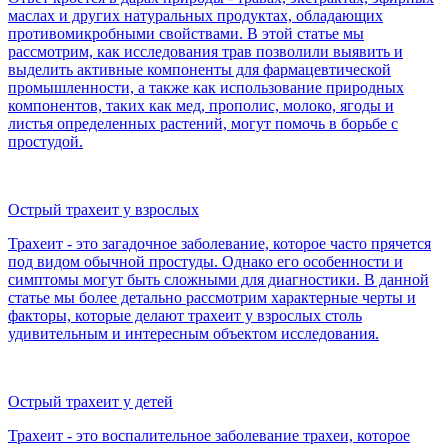
маслах и других натуральных продуктах, обладающих
противомикробными свойствами. В этой статье мы
рассмотрим, как исследования трав позволили выявить и
выделить активные компоненты для фармацевтической
промышленности, а также как использование природных
компонентов, таких как мед, прополис, молоко, ягоды и
листья определенных растений, могут помочь в борьбе с
простудой.
Острый трахеит у взрослых
Трахеит - это загадочное заболевание, которое часто прячется
под видом обычной простуды. Однако его особенности и
симптомы могут быть сложными для диагностики. В данной
статье мы более детально рассмотрим характерные черты и
факторы, которые делают трахеит у взрослых столь
удивительным и интересным объектом исследования.
Острый трахеит у детей
Трахеит - это воспалительное заболевание трахеи, которое