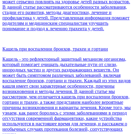
может серьезно повлиять на здоровье детей разных возрастов.
В данной статье рассматриваются особенности заболевания,
стадии его развития, методы диагностики, лечение и
профилактика у детей. Представленная информация поможет
родителям и медицинским специалистам улучшить
понимание и подход к лечению трахеита у детей.
Кашель при воспалении бронхов, трахеи и гортани
Кашель - это рефлекторный защитный механизм организма,
который помогает очищать дыхательные пути от слизи,
инородных частиц и других раздражающих веществ. Он
может быть симптомом различных заболеваний, включая
воспаление бронхов, гортани и трахеи. Каждый из этих видов
кашля имеет свои характерные особенности, причины
возникновения и методы лечения. В данной статье мы
рассмотрим, чем отличается кашель при воспалении бронхов,
гортани и трахеи, а также представим наиболее вероятные
причины возникновения и варианты лечения. Кроме того, мы
узнаем, как ранее боролись с этими заболеваниями в период
отсутствия современной фармацевтики, какие устройства
используются в настоящее время для лечения, и расскажем о
необычных случаях протекания болезней, сопутствующих