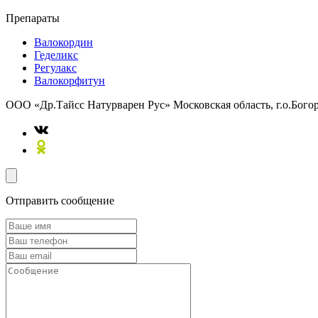
Препараты
Валокордин
Геделикс
Регулакс
Валокорфитун
ООО «Др.Тайсс Натурварен Рус»
Московская область, г.о.Бого
Отправить сообщение