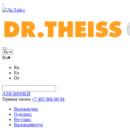
/
Ru
▾
Ru
En
De
ДЛЯ ВРАЧЕЙ
Прямая линия
+7 495 966 00 94
Валокордин
Геделикс
Регулакс
Валокорфитун