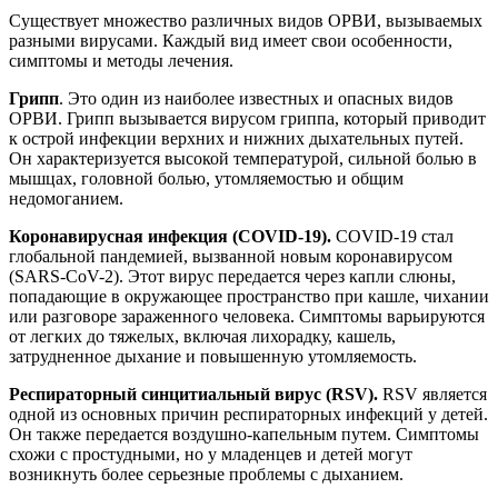
Существует множество различных видов ОРВИ, вызываемых
разными вирусами. Каждый вид имеет свои особенности,
симптомы и методы лечения.
Грипп
. Это один из наиболее известных и опасных видов
ОРВИ. Грипп вызывается вирусом гриппа, который приводит
к острой инфекции верхних и нижних дыхательных путей.
Он характеризуется высокой температурой, сильной болью в
мышцах, головной болью, утомляемостью и общим
недомоганием.
Коронавирусная инфекция (COVID-19).
COVID-19 стал
глобальной пандемией, вызванной новым коронавирусом
(SARS-CoV-2). Этот вирус передается через капли слюны,
попадающие в окружающее пространство при кашле, чихании
или разговоре зараженного человека. Симптомы варьируются
от легких до тяжелых, включая лихорадку, кашель,
затрудненное дыхание и повышенную утомляемость.
Респираторный синцитиальный вирус (RSV).
RSV является
одной из основных причин респираторных инфекций у детей.
Он также передается воздушно-капельным путем. Симптомы
схожи с простудными, но у младенцев и детей могут
возникнуть более серьезные проблемы с дыханием.